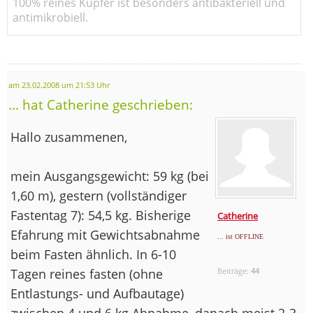
100% reines Kupfer ist besonders antibakteriell und
antimikrobiell.
am 23.02.2008 um 21:53 Uhr
... hat Catherine geschrieben:
Hallo zusammenen,
mein Ausgangsgewicht: 59 kg (bei
1,60 m), gestern (vollständiger
Fastentag 7): 54,5 kg. Bisherige
Catherine
Efahrung mit Gewichtsabnahme
... ist OFFLINE
beim Fasten ähnlich. In 6-10
Tagen reines fasten (ohne
Beiträge:
44
Entlastungs- und Aufbautage)
zwischen 4 und 6 kg Abnahme, danach meist 2-3