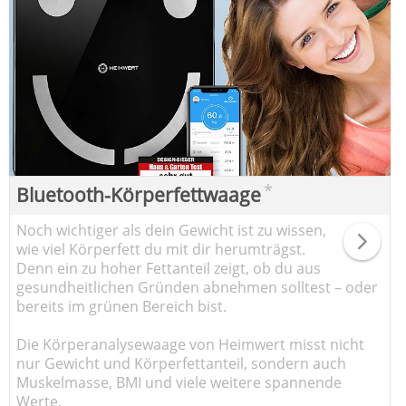
*
Bluetooth-Körperfettwaage
Noch wichtiger als dein Gewicht ist zu wissen,
wie viel Körperfett du mit dir herumträgst.
Denn ein zu hoher Fettanteil zeigt, ob du aus
gesundheitlichen Gründen abnehmen solltest – oder
bereits im grünen Bereich bist.
Die Körperanalysewaage von Heimwert misst nicht
nur Gewicht und Körperfettanteil, sondern auch
Muskelmasse, BMI und viele weitere spannende
Werte.