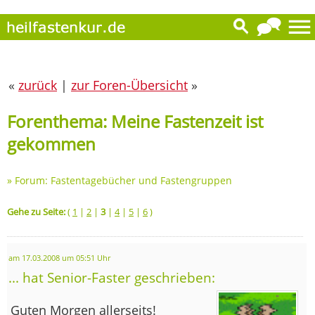
«
zurück
|
zur Foren-Übersicht
»
Forenthema: Meine Fastenzeit ist
gekommen
»
Forum: Fastentagebücher und Fastengruppen
Gehe zu Seite:
(
1
|
2
|
3
|
4
|
5
|
6
)
am 17.03.2008 um 05:51 Uhr
... hat Senior-Faster geschrieben:
Guten Morgen allerseits!