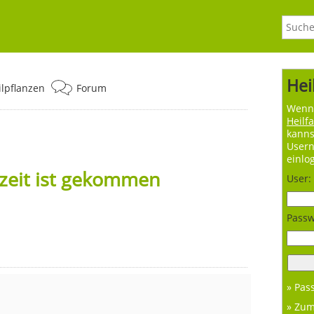
Hei
ilpflanzen
Forum
Wenn 
Heilf
kanns
User
einlo
zeit ist gekommen
User:
Passw
» Pas
» Zu