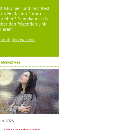
st NEU hier und möchtest
 im Heilfasten-Forum
hreiben? Dann kannst du
über den folgenden Link
rieren:
enmitglied werden
e Mondphase
ust 2026