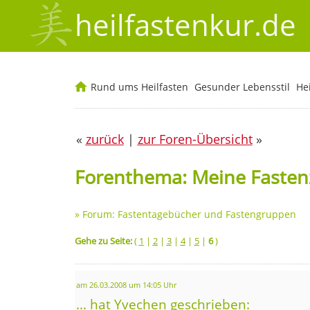
heilfastenkur.de
Rund ums Heilfasten
Gesunder Lebensstil
He
«
zurück
|
zur Foren-Übersicht
»
Forenthema: Meine Fasten
»
Forum: Fastentagebücher und Fastengruppen
Gehe zu Seite:
(
1
|
2
|
3
|
4
|
5
|
6
)
am 26.03.2008 um 14:05 Uhr
... hat Yvechen geschrieben: