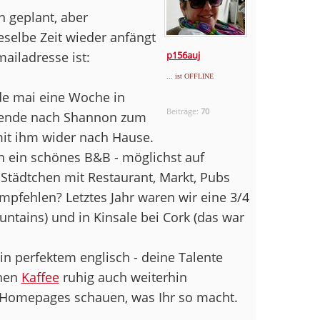
 geplant, aber
selbe Zeit wieder anfängt
ailadresse ist:
p156auj
... ist OFFLINE
de mai eine Woche in
Beiträge:
70
nende nach Shannon zum
it ihm wider nach Hause.
h ein schönes B&B - möglichst auf
Städtchen mit Restaurant, Markt, Pubs
pfehlen? Letztes Jahr waren wir eine 3/4
ntains) und in Kinsale bei Cork (das war
in perfektem englisch - deine Talente
inen
Kaffee
ruhig auch weiterhin
 Homepages schauen, was Ihr so macht.