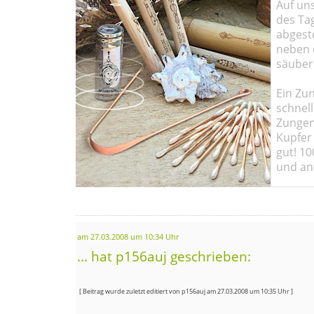
Auf un
des Ta
abgesto
neben 
säuber
Ein Zun
schnell
Zungen
Kupfer 
gut! 10
und ant
am 27.03.2008 um 10:34 Uhr
... hat p156auj geschrieben:
[ Beitrag wurde zuletzt editiert von p156auj am 27.03.2008 um 10:35 Uhr ]