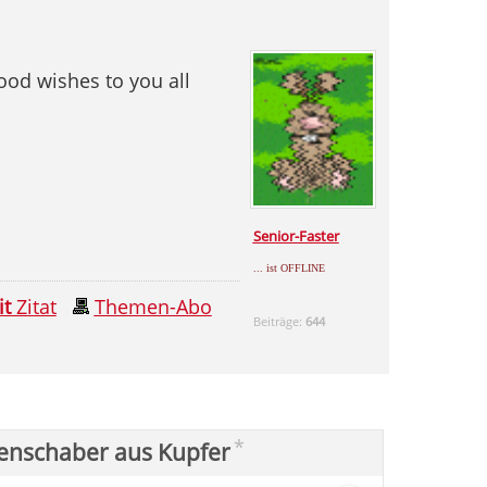
od wishes to you all
Senior-Faster
... ist OFFLINE
it
Zitat
Themen-Abo
Beiträge:
644
*
enschaber aus Kupfer