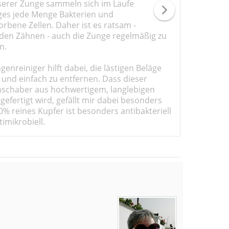
serer Zunge sammeln sich im Laufe
ges jede Menge Bakterien und
rbene Zellen. Daher ist es ratsam -
den Zähnen - auch die Zunge regelmäßig zu
n.
genreiniger hilft dabei, die lästigen Beläge
 und einfach zu entfernen. Dass dieser
schaber aus hochwertigem, langlebigen
gefertigt wird, gefällt mir dabei besonders
0% reines Kupfer ist besonders antibakteriell
imikrobiell.