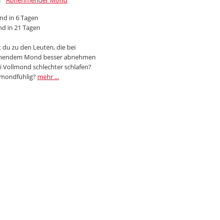
Abnehmender Mond
d in 6 Tagen
d in 21 Tagen
 du zu den Leuten, die bei
endem Mond besser abnehmen
i Vollmond schlechter schlafen?
 mondfühlig?
mehr ...