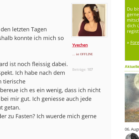
Du bi
gerne
mitsc
dich 
 den letzten Tagen
regist
halb konnte ich mich so
»
For
Yvechen
... ist OFFLINE
rd ist noch fleissig dabei.
Aktuell
Beiträge:
107
spekt. Ich habe nach dem
 tierische
reue ich es ein wenig, dass ich nicht
bei mir gut. Ich geniesse auch jede
t getan.
eder zu Fasten? Ich wuerde mich gerne
06. Aug