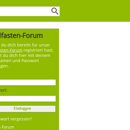
lfasten-Forum
du dich bereits für unser
asten-Forum
registriert hast,
t du dich hier mit deinem
namen und Passwort
ggen.
ort:
swort vergessen?
m Forum