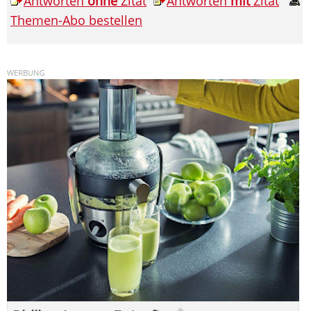
Antworten
ohne
Zitat
Antworten
mit
Zitat
Themen-Abo bestellen