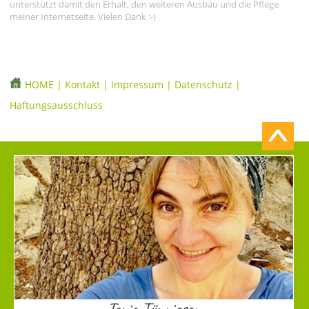
unterstützt damit den Erhalt, den weiteren Ausbau und die Pflege
meiner Internetseite. Vielen Dank :-)
HOME
|
Kontakt
|
Impressum
|
Datenschutz
|
Haftungsausschluss
Tonia Tünnissen