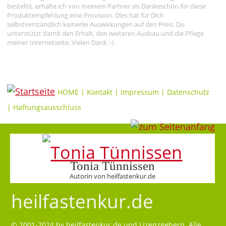
bestellst, erhalte ich von meinem Partner als Dankeschön für diese
Produktempfehlung eine Provision. Dies hat für Dich
selbstverständlich keinerlei Auswirkungen auf den Preis. Du
unterstützt damit den Erhalt, den weiteren Ausbau und die Pflege
meiner Internetseite. Vielen Dank :-)
HOME
|
Kontakt
|
Impressum
|
Datenschutz
|
Haftungsausschluss
Tonia Tünnissen
Autorin von heilfastenkur.de
heilfastenkur.de
© 2001-2024 by
heilfastenkur.de
und Lizenzgebern. Alle