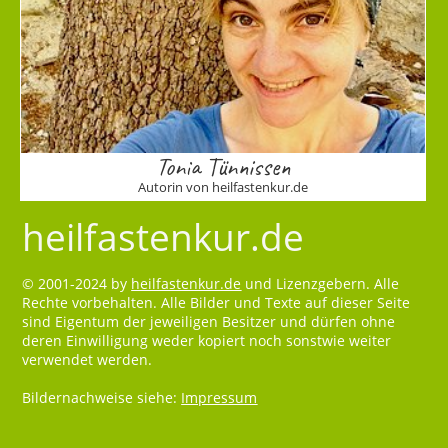
Tonia Tünnissen
Autorin von heilfastenkur.de
heilfastenkur.de
© 2001-2024 by
heilfastenkur.de
und Lizenzgebern. Alle
Rechte vorbehalten. Alle Bilder und Texte auf dieser Seite
sind Eigentum der jeweiligen Besitzer und dürfen ohne
deren Einwilligung weder kopiert noch sonstwie weiter
verwendet werden.
Bildernachweise siehe:
Impressum