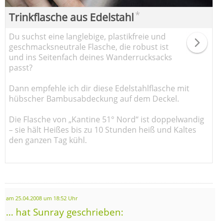
*
Trinkflasche aus Edelstahl
Du suchst eine langlebige, plastikfreie und
geschmacksneutrale Flasche, die robust ist
und ins Seitenfach deines Wanderrucksacks
passt?
Dann empfehle ich dir diese Edelstahlflasche mit
hübscher Bambusabdeckung auf dem Deckel.
Die Flasche von „Kantine 51° Nord“ ist doppelwandig
– sie hält Heißes bis zu 10 Stunden heiß und Kaltes
den ganzen Tag kühl.
am 25.04.2008 um 18:52 Uhr
... hat Sunray geschrieben: