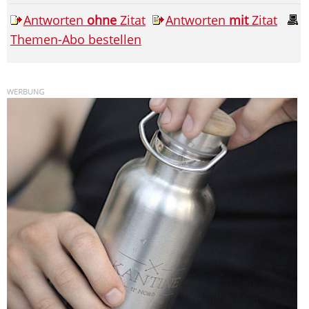
Antworten
ohne
Zitat
Antworten
mit
Zitat
Themen-Abo bestellen