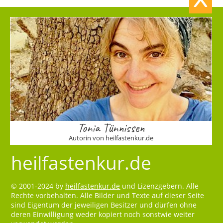
Tonia Tünnissen
Autorin von heilfastenkur.de
heilfastenkur.de
© 2001-2024 by
heilfastenkur.de
und Lizenzgebern. Alle
Rechte vorbehalten. Alle Bilder und Texte auf dieser Seite
sind Eigentum der jeweiligen Besitzer und dürfen ohne
deren Einwilligung weder kopiert noch sonstwie weiter