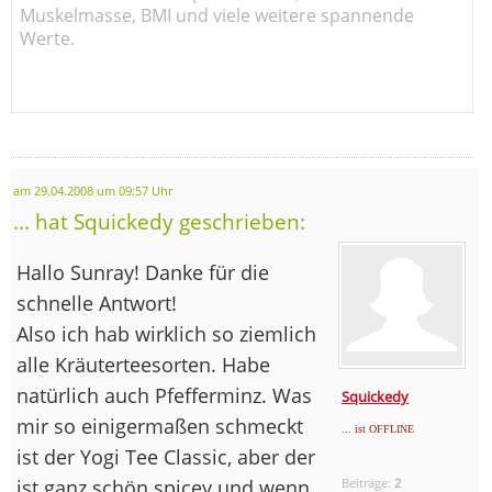
Muskelmasse, BMI und viele weitere spannende
Werte.
am 29.04.2008 um 09:57 Uhr
... hat Squickedy geschrieben:
Hallo Sunray! Danke für die
schnelle Antwort!
Also ich hab wirklich so ziemlich
alle Kräuterteesorten. Habe
natürlich auch Pfefferminz. Was
Squickedy
mir so einigermaßen schmeckt
... ist OFFLINE
ist der Yogi Tee Classic, aber der
ist ganz schön spicey und wenn
Beiträge:
2