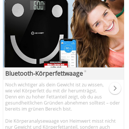
*
Bluetooth-Körperfettwaage
Noch wichtiger als dein Gewicht ist zu wissen,
wie viel Körperfett du mit dir herumträgst.
Denn ein zu hoher Fettanteil zeigt, ob du aus
gesundheitlichen Gründen abnehmen solltest – oder
bereits im grünen Bereich bist.
Die Körperanalysewaage von Heimwert misst nicht
nur Gewicht und Körperfettanteil, sondern auch