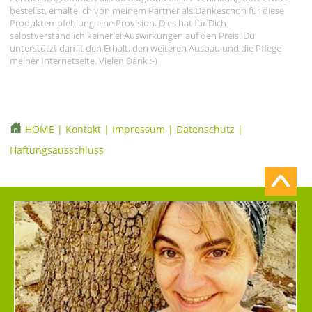
bestellst, erhalte ich von meinem Partner als Dankeschön für diese
Produktempfehlung eine Provision. Dies hat für Dich
selbstverständlich keinerlei Auswirkungen auf den Preis. Du
unterstützt damit den Erhalt, den weiteren Ausbau und die Pflege
meiner Internetseite. Vielen Dank :-)
HOME
|
Kontakt
|
Impressum
|
Datenschutz
|
Haftungsausschluss