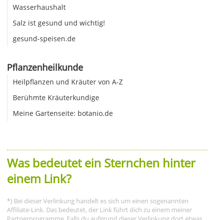
Wasserhaushalt
Salz ist gesund und wichtig!
gesund-speisen.de
Pflanzenheilkunde
Heilpflanzen und Kräuter von A-Z
Berühmte Kräuterkundige
Meine Gartenseite: botanio.de
Was bedeutet ein Sternchen hinter
einem Link?
*) Bei dieser Verlinkung handelt es sich um einen sogenannten
Affiliate-Link. Das bedeutet, der Link führt dich zu einem meiner
Partnerprogramme. Falls du aufgrund dieser Verlinkung dort etwas