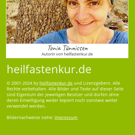
Tonia Tünnissen
Autorin von heilfastenkur.de
heilfastenkur.de
© 2001-2024 by
heilfastenkur.de
und Lizenzgebern. Alle
Rechte vorbehalten. Alle Bilder und Texte auf dieser Seite
sind Eigentum der jeweiligen Besitzer und dürfen ohne
deren Einwilligung weder kopiert noch sonstwie weiter
verwendet werden.
Bildernachweise siehe:
Impressum