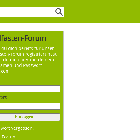
lfasten-Forum
du dich bereits für unser
asten-Forum
registriert hast,
t du dich hier mit deinem
namen und Passwort
ggen.
ort:
swort vergessen?
m Forum