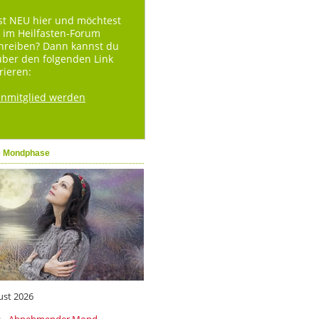
st NEU hier und möchtest
 im Heilfasten-Forum
hreiben? Dann kannst du
über den folgenden Link
rieren:
enmitglied werden
e Mondphase
ust 2026