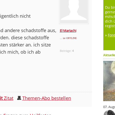
Du bi
gerne
gentlich nicht
mitsc
dich 
regist
nd andere schadstoffe aus,
El Mariachi
»
For
en. diese schadstoffe
... ist OFFLINE
en stärker an. ich sitze
ich mich, ob ich ab
Beiträge:
4
Aktuell
it
Zitat
Themen-Abo bestellen
07. Aug