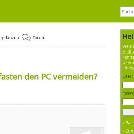
Hei
ilpflanzen
Forum
Wenn 
Heilf
kanns
User
einlo
fasten den PC vermeiden?
User:
Passw
» Pas
» Zu