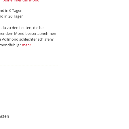
Abnehmender Mond
d in 6 Tagen
d in 20 Tagen
 du zu den Leuten, die bei
endem Mond besser abnehmen
i Vollmond schlechter schlafen?
 mondfühlig?
mehr ...
asten