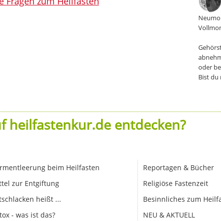
le Fragen zum Heilfasten
Neumon
Vollmon
Gehörst
abnehm
oder be
Bist du
f heilfastenkur.de entdecken?
rmentleerung beim Heilfasten
Reportagen & Bücher
ttel zur Entgiftung
Religiöse Fastenzeit
tschlacken heißt ...
Besinnliches zum Heilf
tox - was ist das?
NEU & AKTUELL