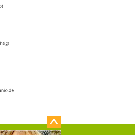
b)
htig!
anio.de