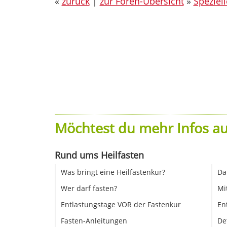
«
zurück
|
zur Foren-Übersicht
»
Speziel
Möchtest du mehr Infos au
Rund ums Heilfasten
Was bringt eine Heilfastenkur?
Da
Wer darf fasten?
Mi
Entlastungstage VOR der Fastenkur
En
Fasten-Anleitungen
De