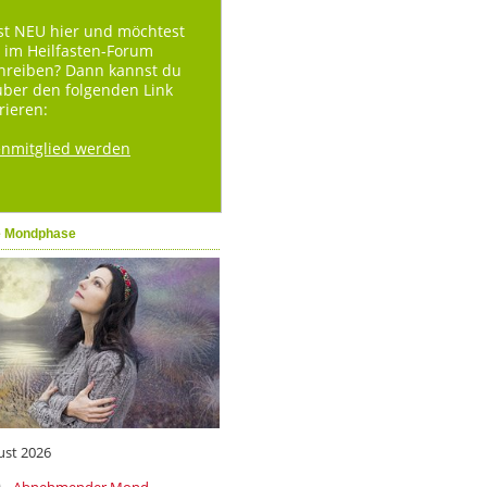
st NEU hier und möchtest
 im Heilfasten-Forum
hreiben? Dann kannst du
über den folgenden Link
rieren:
enmitglied werden
e Mondphase
ust 2026