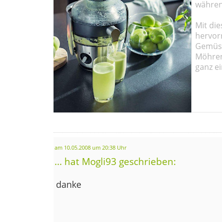
währen
Mit die
hervor
Gemüse
Möhren!
ganz ei
am 10.05.2008 um 20:38 Uhr
... hat Mogli93 geschrieben:
danke