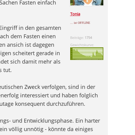
 Sachen Fasten einfach
Tonia
... ist OFFLINE
Eingriff in den gesamten
nach dem Fasten einen
Beiträge:
1754
en ansich ist dagegen
Gewichtskurve:
ligen scheitert gerade in
det sich damit mehr als
 tut.
utischen Zweck verfolgen, sind in der
nerfolg interessiert und haben folglich
autage konsequent durchzuführen.
umgs- und Entwicklungsphase. Ein harter
ein völlig unnötig - könnte da einiges