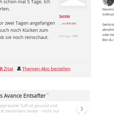
h schon mal 5 Tage. Ich
rten.
Neumon
Vollmon
Sunray
vor zwei Tagen angefangen
... ist OFFLINE
Gehörst
d such noch Kücken zum
abnehm
oder be
ob sie noch reinschaut.
Beiträge:
1346
Bist du
it
Zitat
Themen-Abo bestellen
*
ps Avance Entsafter
gepresster Saft ist gesund und
kt besonders lecker - nicht nur