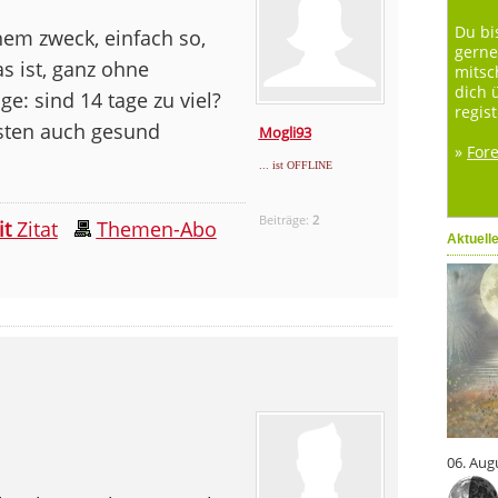
Du bi
hem zweck, einfach so,
gerne
as ist, ganz ohne
mitsc
dich 
ge: sind 14 tage zu viel?
regist
sten auch gesund
Mogli93
»
For
... ist OFFLINE
Beiträge:
2
it
Zitat
Themen-Abo
Aktuell
06. Aug