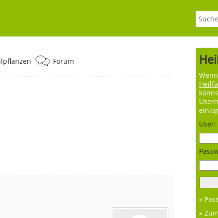
Hei
ilpflanzen
Forum
Wenn 
Heilf
kanns
User
einlo
User:
Passw
» Pas
» Zu