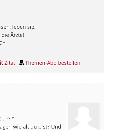
sen, leben sie,
die Ärzte!
 Ch
it
Zitat
Themen-Abo bestellen
.. ^.^
fragen wie alt du bist? Und