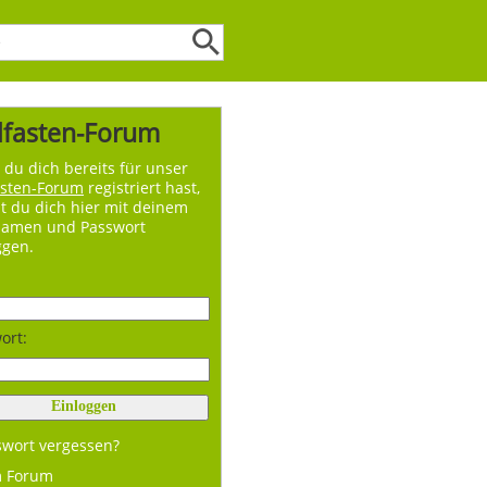
lfasten-Forum
du dich bereits für unser
asten-Forum
registriert hast,
t du dich hier mit deinem
namen und Passwort
ggen.
ort:
swort vergessen?
m Forum