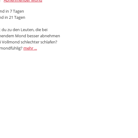
Abnehmender Mond
d in 7 Tagen
d in 21 Tagen
 du zu den Leuten, die bei
endem Mond besser abnehmen
i Vollmond schlechter schlafen?
 mondfühlig?
mehr ...