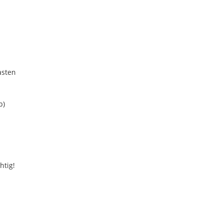
asten
b)
htig!