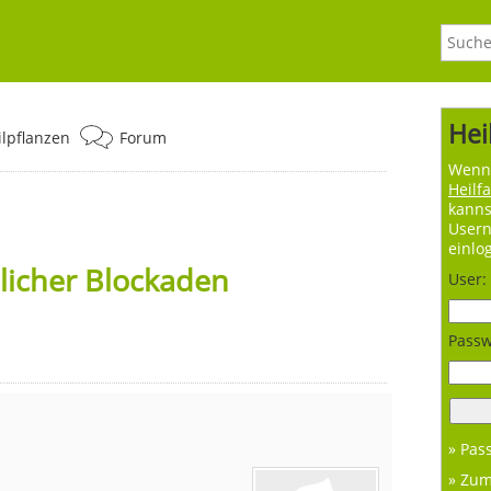
Hei
ilpflanzen
Forum
Wenn 
Heilf
kanns
User
einlo
licher Blockaden
User:
Passw
» Pas
» Zu