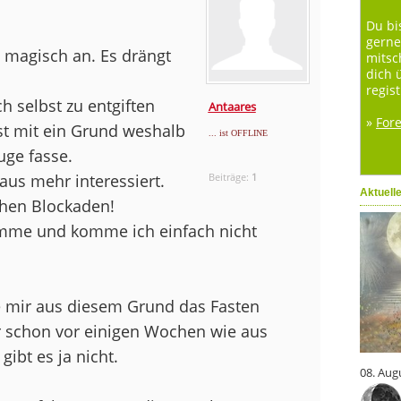
Du bi
gerne
 magisch an. Es drängt
mitsc
dich 
regist
 selbst zu entgiften
Antaares
»
For
ist mit ein Grund weshalb
... ist OFFLINE
uge fasse.
aus mehr interessiert.
Beiträge:
1
Aktuell
chen Blockaden!
omme und komme ich einfach nicht
mir aus diesem Grund das Fasten
 schon vor einigen Wochen wie aus
gibt es ja nicht.
08. Aug