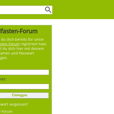
lfasten-Forum
du dich bereits für unser
asten-Forum
registriert hast,
t du dich hier mit deinem
namen und Passwort
ggen.
ort:
swort vergessen?
m Forum