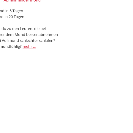
Abnehmender Mond
d in 5 Tagen
d in 20 Tagen
 du zu den Leuten, die bei
endem Mond besser abnehmen
i Vollmond schlechter schlafen?
 mondfühlig?
mehr ...