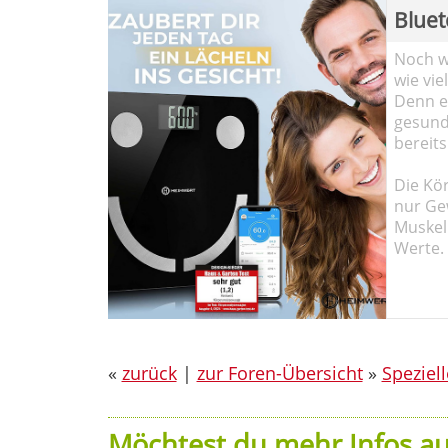
Bluet
Noch wi
wie vie
Denn ei
gesund
bereits
Die Kö
nur Ge
Muskel
Werte.
«
zurück
|
zur Foren-Übersicht
»
Speziel
Möchtest du mehr Infos au