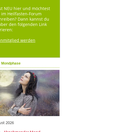
st NEU hier und möchtest
 im Heilfasten-Forum
hreiben? Dann kannst du
über den folgenden Link
rieren:
enmitglied werden
e Mondphase
ust 2026