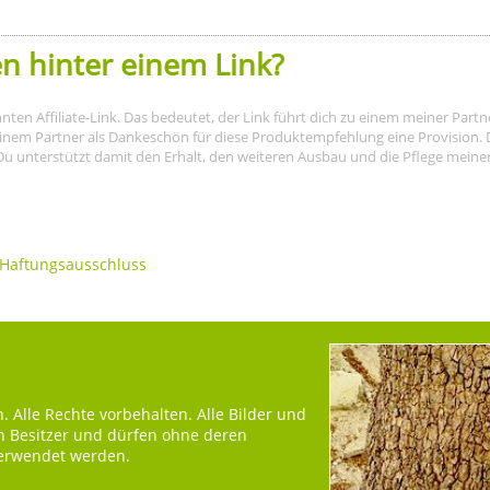
n hinter einem Link?
nnten Affiliate-Link. Das bedeutet, der Link führt dich zu einem meiner Par
meinem Partner als Dankeschön für diese Produktempfehlung eine Provision. D
Du unterstützt damit den Erhalt, den weiteren Ausbau und die Pflege meiner I
Haftungsausschluss
 Alle Rechte vorbehalten. Alle Bilder und
en Besitzer und dürfen ohne deren
verwendet werden.