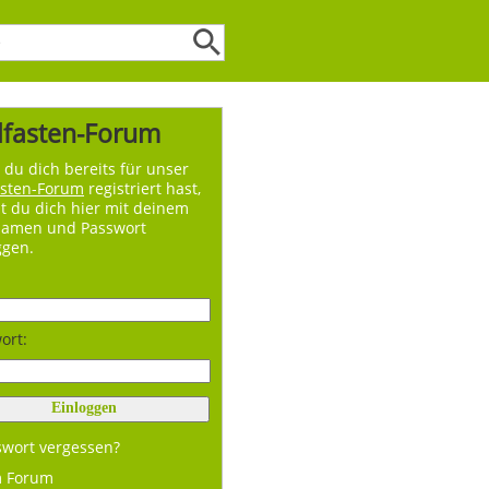
lfasten-Forum
du dich bereits für unser
asten-Forum
registriert hast,
t du dich hier mit deinem
namen und Passwort
ggen.
ort:
swort vergessen?
m Forum