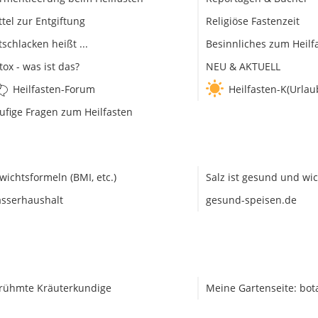
ttel zur Entgiftung
Religiöse Fastenzeit
tschlacken heißt ...
Besinnliches zum Heilf
tox - was ist das?
NEU & AKTUELL
Heilfasten-Forum
Heilfasten-K(Urlau
ufige Fragen zum Heilfasten
wichtsformeln (BMI, etc.)
Salz ist gesund und wic
sserhaushalt
gesund-speisen.de
rühmte Kräuterkundige
Meine Gartenseite: bot