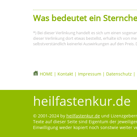
Was bedeutet ein Sternche
*) Bei dieser Verlinkung handelt es sich um einen sogena
dieser Verlinkung dort etwas bestellst, erhalte ich von 
selbstverständlich keinerlei Auswirkungen auf den Preis. 
HOME
|
Kontakt
|
Impressum
|
Datenschutz
|
heilfastenkur.de
© 2001-2024 by
heilfastenkur.de
und Lizenzgebern.
Texte auf dieser Seite sind Eigentum der jeweilig
Einwilligung weder kopiert noch sonstwie weiter 