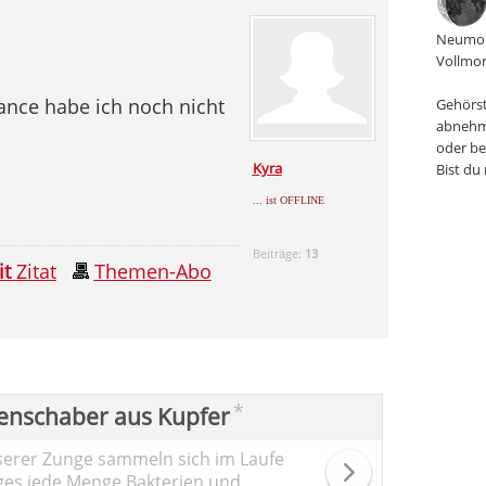
Neumon
Vollmon
ance habe ich noch nicht
Gehörst
abnehm
oder be
Kyra
Bist du
... ist OFFLINE
Beiträge:
13
it
Zitat
Themen-Abo
*
enschaber aus Kupfer
serer Zunge sammeln sich im Laufe
ges jede Menge Bakterien und