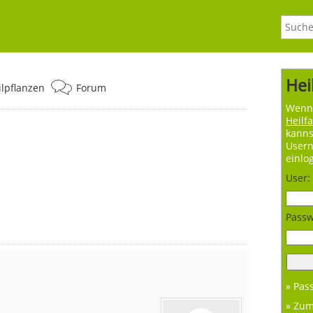
Hei
ilpflanzen
Forum
Wenn 
Heilf
kanns
User
einlo
User:
Passw
» Pas
» Zu