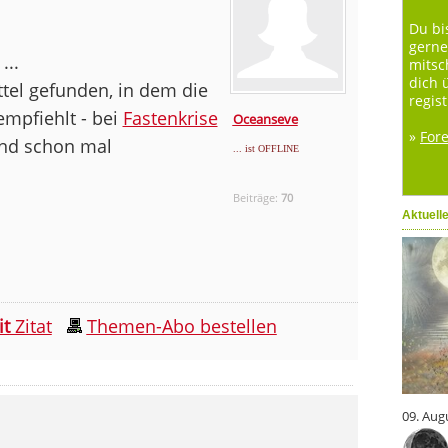
Du bi
gerne
...
mitsc
dich 
ttel gefunden, in dem die
regist
empfiehlt - bei
Fastenkrise
Oceanseve
»
For
and schon mal
... ist OFFLINE
Beiträge:
70
Aktuell
it
Zitat
Themen-Abo bestellen
09. Aug