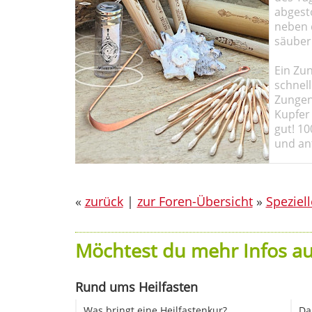
abgesto
neben 
säuber
Ein Zun
schnell
Zungen
Kupfer 
gut! 10
und ant
«
zurück
|
zur Foren-Übersicht
»
Speziel
Möchtest du mehr Infos au
Rund ums Heilfasten
Was bringt eine Heilfastenkur?
Da