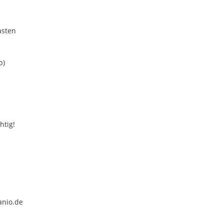
asten
b)
htig!
anio.de