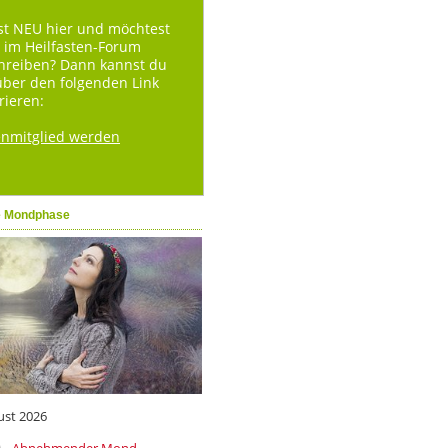
st NEU hier und möchtest
 im Heilfasten-Forum
hreiben? Dann kannst du
über den folgenden Link
rieren:
enmitglied werden
e Mondphase
ust 2026