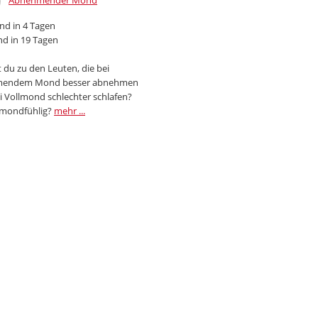
Abnehmender Mond
d in 4 Tagen
d in 19 Tagen
 du zu den Leuten, die bei
endem Mond besser abnehmen
i Vollmond schlechter schlafen?
 mondfühlig?
mehr ...