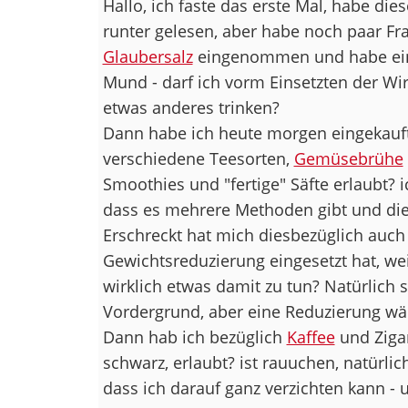
Hallo, ich faste das erste Mal, habe dies
runter gelesen, aber habe noch paar Fr
Glaubersalz
eingenommen und habe ein
Mund - darf ich vorm Einsetzten der Wi
etwas anderes trinken?
Dann habe ich heute morgen eingekauft:
verschiedene Teesorten,
Gemüsebrühe
Smoothies und "fertige" Säfte erlaubt? i
dass es mehrere Methoden gibt und die
Erschreckt hat mich diesbezüglich auch 
Gewichtsreduzierung eingesetzt hat, we
wirklich etwas damit zu tun? Natürlich s
Vordergrund, aber eine Reduzierung wär
Dann hab ich bezüglich
Kaffee
und Zigar
schwarz, erlaubt? ist rauuchen, natürlic
dass ich darauf ganz verzichten kann -