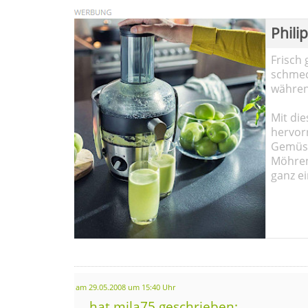
Phili
Frisch 
schmec
währen
Mit die
hervor
Gemüse
Möhren!
ganz ei
am 29.05.2008 um 15:40 Uhr
... hat mila75 geschrieben: