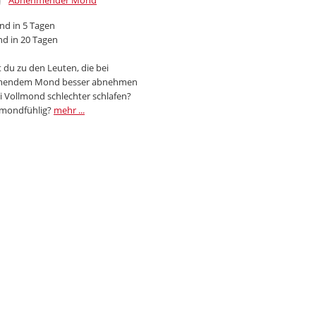
Abnehmender Mond
d in 5 Tagen
d in 20 Tagen
 du zu den Leuten, die bei
endem Mond besser abnehmen
i Vollmond schlechter schlafen?
 mondfühlig?
mehr ...