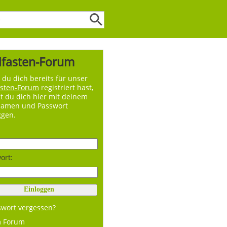
lfasten-Forum
du dich bereits für unser
asten-Forum
registriert hast,
t du dich hier mit deinem
namen und Passwort
ggen.
ort:
swort vergessen?
m Forum