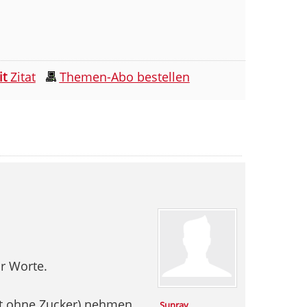
it
Zitat
Themen-Abo bestellen
r Worte.
aft ohne Zucker) nehmen
Sunray