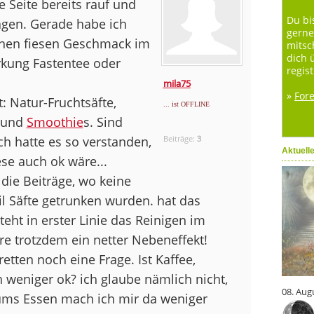
e Seite bereits rauf und
Du bi
agen. Gerade habe ich
gerne
en fiesen Geschmack im
mitsc
dich 
rkung Fastentee oder
regist
mila75
»
For
 Natur-Fruchtsäfte,
... ist OFFLINE
und
Smoothie
s. Sind
ch hatte es so verstanden,
Beiträge:
3
Aktuell
se auch ok wäre...
die Beiträge, wo keine
il Säfte getrunken wurden. hat das
teht in erster Linie das Reinigen im
e trotzdem ein netter Nebeneffekt!
etten noch eine Frage. Ist Kaffee,
h weniger ok? ich glaube nämlich nicht,
08. Aug
 ums Essen mach ich mir da weniger