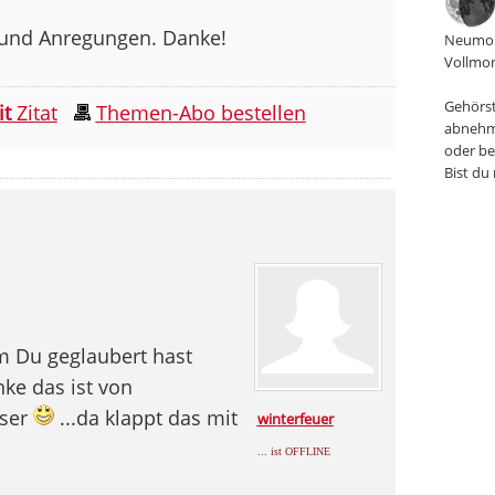
n und Anregungen. Danke!
Neumon
Vollmon
Gehörst
it
Zitat
Themen-Abo bestellen
abnehm
oder be
Bist du
m Du geglaubert hast
nke das ist von
sser
...da klappt das mit
winterfeuer
... ist OFFLINE