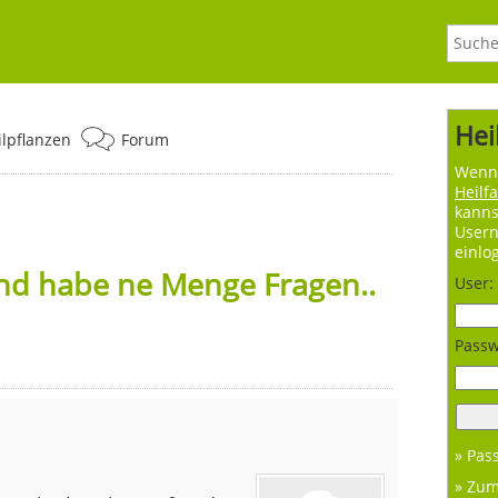
Hei
ilpflanzen
Forum
Wenn 
Heilf
kanns
User
einlo
nd habe ne Menge Fragen..
User:
Passw
» Pas
» Zu