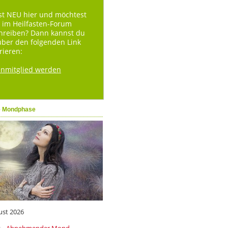
st NEU hier und möchtest
 im Heilfasten-Forum
hreiben? Dann kannst du
über den folgenden Link
rieren:
enmitglied werden
e Mondphase
ust 2026