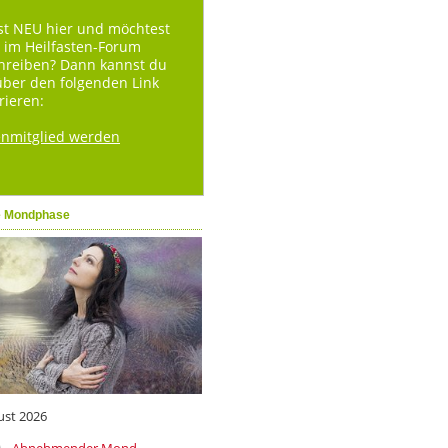
st NEU hier und möchtest
 im Heilfasten-Forum
hreiben? Dann kannst du
über den folgenden Link
rieren:
enmitglied werden
e Mondphase
ust 2026