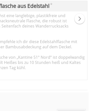
*
flasche aus Edelstahl
st eine langlebige, plastikfreie und
cksneutrale Flasche, die robust ist
s Seitenfach deines Wanderrucksacks
pfehle ich dir diese Edelstahlflasche mit
er Bambusabdeckung auf dem Deckel.
sche von „Kantine 51° Nord“ ist doppelwandig
ält Heißes bis zu 10 Stunden heiß und Kaltes
nzen Tag kühl.