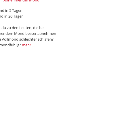
Abnehmender Mond
d in 5 Tagen
d in 20 Tagen
 du zu den Leuten, die bei
endem Mond besser abnehmen
i Vollmond schlechter schlafen?
 mondfühlig?
mehr ...