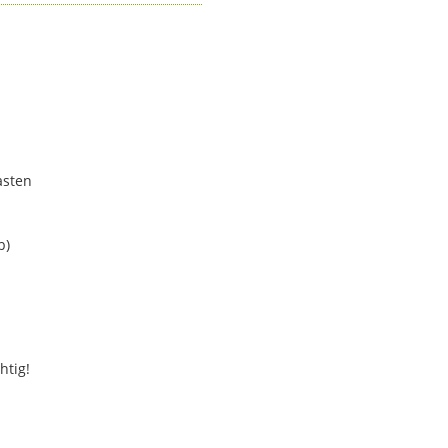
asten
b)
htig!