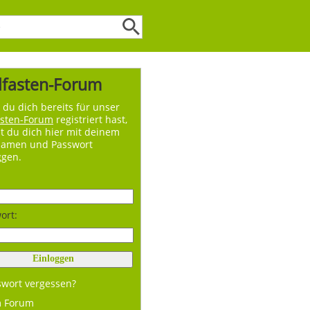
lfasten-Forum
du dich bereits für unser
asten-Forum
registriert hast,
t du dich hier mit deinem
namen und Passwort
ggen.
ort:
swort vergessen?
m Forum