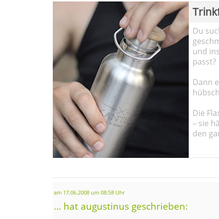
Trink
Du such
geschma
und in
passt?
Dann em
hübsch
Die Fla
– sie h
den ga
am 17.06.2008 um 08:58 Uhr
... hat augustinus geschrieben: