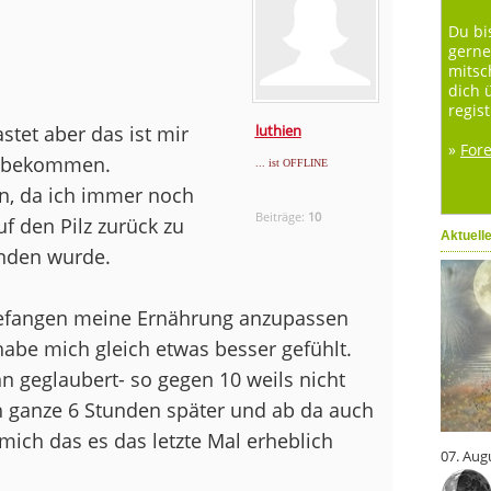
Du bi
gerne
mitsc
dich 
regist
stet aber das ist mir
luthien
»
For
t bekommen.
... ist OFFLINE
n, da ich immer noch
Beiträge:
10
 den Pilz zurück zu
Aktuell
unden wurde.
gefangen meine Ernährung anzupassen
habe mich gleich etwas besser gefühlt.
n geglaubert- so gegen 10 weils nicht
ch ganze 6 Stunden später und ab da auch
 mich das es das letzte Mal erheblich
07. Aug