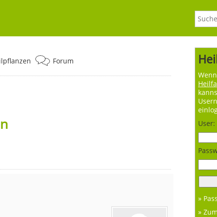
Hei
ilpflanzen
Forum
Wenn 
Heilf
kanns
User
einlo
en
User:
Passw
» Pas
» Zu