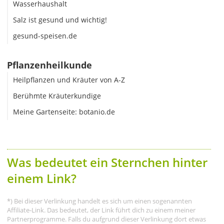
Wasserhaushalt
Salz ist gesund und wichtig!
gesund-speisen.de
Pflanzenheilkunde
Heilpflanzen und Kräuter von A-Z
Berühmte Kräuterkundige
Meine Gartenseite: botanio.de
Was bedeutet ein Sternchen hinter
einem Link?
*) Bei dieser Verlinkung handelt es sich um einen sogenannten
Affiliate-Link. Das bedeutet, der Link führt dich zu einem meiner
Partnerprogramme. Falls du aufgrund dieser Verlinkung dort etwas