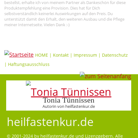
bestellst, erhalte ich von meinem Partner als Dankeschön für diese
Produktempfehlung eine Provision. Dies hat für Dich
selbstverständlich keinerlei Auswirkungen auf den Preis. Du
unterstützt damit den Erhalt, den weiteren Ausbau und die Pflege
meiner Internetseite. Vielen Dank :-)
HOME
|
Kontakt
|
Impressum
|
Datenschutz
|
Haftungsausschluss
Tonia Tünnissen
Autorin von heilfastenkur.de
heilfastenkur.de
© 2001-2024 by
heilfastenkur.de
und Lizenzgebern. Alle