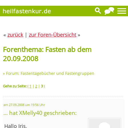
«
zurück
|
zur Foren-Übersicht
»
Forenthema: Fasten ab dem
20.09.2008
»
Forum: Fastentagebücher und Fastengruppen
Gehe zu Seite:
(
1
|
2
|
3
)
am 27.09.2008 um 19:56 Uhr
... hat XMelly40 geschrieben:
Hallo Iris,