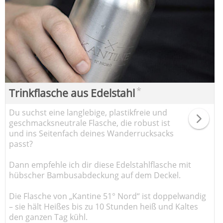
*
Trinkflasche aus Edelstahl
Du suchst eine langlebige, plastikfreie und
geschmacksneutrale Flasche, die robust ist
und ins Seitenfach deines Wanderrucksacks
passt?
Dann empfehle ich dir diese Edelstahlflasche mit
hübscher Bambusabdeckung auf dem Deckel.
Die Flasche von „Kantine 51° Nord“ ist doppelwandig
– sie hält Heißes bis zu 10 Stunden heiß und Kaltes
den ganzen Tag kühl.