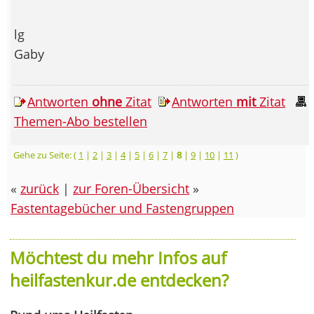
lg
Gaby
Antworten
ohne
Zitat
Antworten
mit
Zitat
Themen-Abo bestellen
Gehe zu Seite: (
1
|
2
|
3
|
4
|
5
|
6
|
7
|
8
|
9
|
10
|
11
)
«
zurück
|
zur Foren-Übersicht
»
Fastentagebücher und Fastengruppen
Möchtest du mehr Infos auf
heilfastenkur.de entdecken?