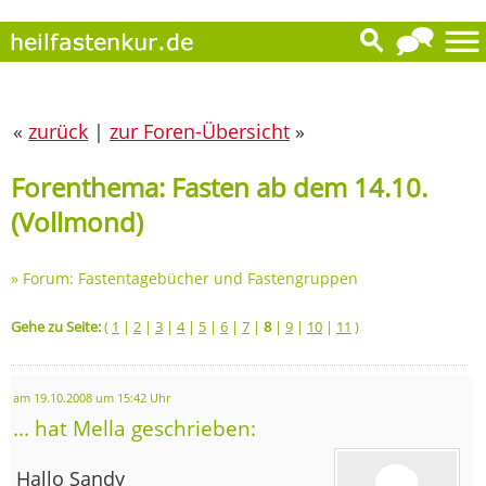
«
zurück
|
zur Foren-Übersicht
»
Forenthema: Fasten ab dem 14.10.
(Vollmond)
»
Forum: Fastentagebücher und Fastengruppen
Gehe zu Seite:
(
1
|
2
|
3
|
4
|
5
|
6
|
7
|
8
|
9
|
10
|
11
)
am 19.10.2008 um 15:42 Uhr
... hat Mella geschrieben:
Hallo Sandy