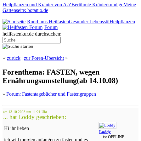
Heilpflanzen und Kräuter von A-Z
Berühmte Kräuterkundige
Meine
Gartenseite: botanio.de
Rund ums Heilfasten
Gesunder Lebensstil
Heilpflanzen
Forum
heilfastenkur.de durchsuchen:
«
zurück
|
zur Foren-Übersicht
»
Forenthema: FASTEN, wegen
Ernährungsumstellung(ab 14.10.08)
»
Forum: Fastentagebücher und Fastengruppen
am 13.10.2008 um 11:21 Uhr
... hat Loddy geschrieben:
Hi ihr lieben
Loddy
... ist OFFLINE
ich will morgen anfangen zu fasten und es