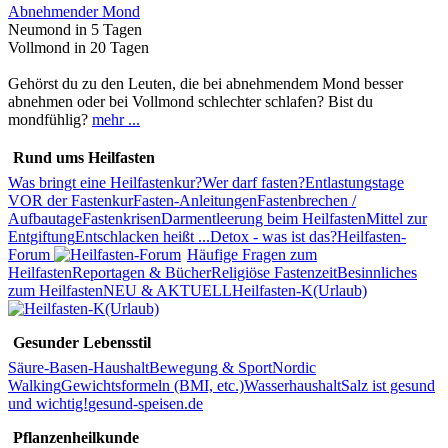
Abnehmender Mond
Neumond in 5 Tagen
Vollmond in 20 Tagen
Gehörst du zu den Leuten, die bei abnehmendem Mond besser
abnehmen oder bei Vollmond schlechter schlafen? Bist du
mondfühlig?
mehr ...
Rund ums Heilfasten
Was bringt eine Heilfastenkur?
Wer darf fasten?
Entlastungstage
VOR der Fastenkur
Fasten-Anleitungen
Fastenbrechen /
Aufbautage
Fastenkrisen
Darmentleerung beim Heilfasten
Mittel zur
Entgiftung
Entschlacken heißt ...
Detox - was ist das?
Heilfasten-
Forum
Häufige Fragen zum
Heilfasten
Reportagen & Bücher
Religiöse Fastenzeit
Besinnliches
zum Heilfasten
NEU & AKTUELL
Heilfasten-K(Urlaub)
Gesunder Lebensstil
Säure-Basen-Haushalt
Bewegung & Sport
Nordic
Walking
Gewichtsformeln (BMI, etc.)
Wasserhaushalt
Salz ist gesund
und wichtig!
gesund-speisen.de
Pflanzenheilkunde