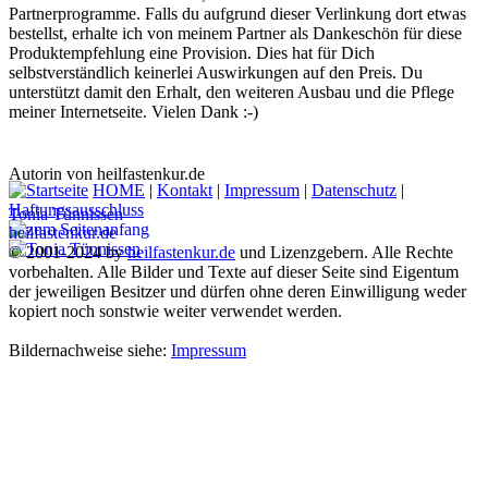
Partnerprogramme. Falls du aufgrund dieser Verlinkung dort etwas
bestellst, erhalte ich von meinem Partner als Dankeschön für diese
Produktempfehlung eine Provision. Dies hat für Dich
selbstverständlich keinerlei Auswirkungen auf den Preis. Du
unterstützt damit den Erhalt, den weiteren Ausbau und die Pflege
meiner Internetseite. Vielen Dank :-)
Autorin von heilfastenkur.de
HOME
|
Kontakt
|
Impressum
|
Datenschutz
|
Haftungsausschluss
Tonia Tünnissen
heilfastenkur.de
© 2001-2024 by
heilfastenkur.de
und Lizenzgebern. Alle Rechte
vorbehalten. Alle Bilder und Texte auf dieser Seite sind Eigentum
der jeweiligen Besitzer und dürfen ohne deren Einwilligung weder
kopiert noch sonstwie weiter verwendet werden.
Bildernachweise siehe:
Impressum