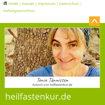
HOME
|
Kontakt
|
Impressum
|
Datenschutz
|
Haftungsausschluss
Tonia Tünnissen
Autorin von heilfastenkur.de
heilfastenkur.de