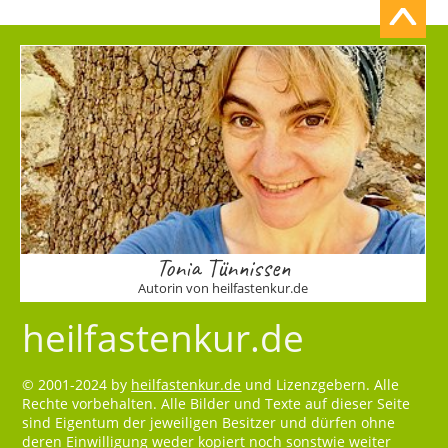
Tonia Tünnissen
Autorin von heilfastenkur.de
heilfastenkur.de
© 2001-2024 by
heilfastenkur.de
und Lizenzgebern. Alle
Rechte vorbehalten. Alle Bilder und Texte auf dieser Seite
sind Eigentum der jeweiligen Besitzer und dürfen ohne
deren Einwilligung weder kopiert noch sonstwie weiter