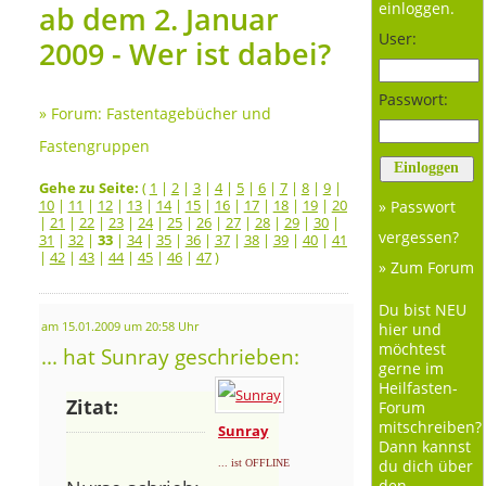
einloggen.
ab dem 2. Januar
User:
2009 - Wer ist dabei?
Passwort:
»
Forum: Fastentagebücher und
Fastengruppen
Gehe zu Seite:
(
1
|
2
|
3
|
4
|
5
|
6
|
7
|
8
|
9
|
10
|
11
|
12
|
13
|
14
|
15
|
16
|
17
|
18
|
19
|
20
» Passwort
|
21
|
22
|
23
|
24
|
25
|
26
|
27
|
28
|
29
|
30
|
vergessen?
31
|
32
|
33
|
34
|
35
|
36
|
37
|
38
|
39
|
40
|
41
|
42
|
43
|
44
|
45
|
46
|
47
)
» Zum Forum
Du bist NEU
am 15.01.2009 um 20:58 Uhr
hier und
möchtest
... hat Sunray geschrieben:
gerne im
Heilfasten-
Zitat:
Forum
mitschreiben?
Sunray
Dann kannst
du dich über
... ist OFFLINE
den