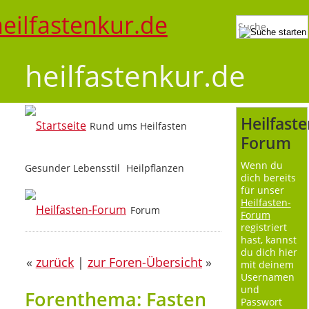
heilfastenkur.de
Heilfaste
Rund ums Heilfasten
Forum
Wenn du
Gesunder Lebensstil
Heilpflanzen
dich bereits
für unser
Heilfasten-
Forum
Forum
registriert
hast, kannst
du dich hier
«
zurück
|
zur Foren-Übersicht
»
mit deinem
Usernamen
und
Forenthema: Fasten
Passwort