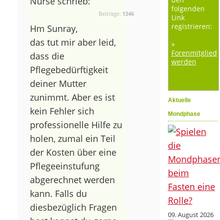
Nurse schrieb:
folgenden
Beiträge:
1346
Link
registrieren:
Hm Sunray,
das tut mir aber leid,
»
Forenmitglied
dass die
werden
Pflegebedürftigkeit
deiner Mutter
zunimmt. Aber es ist
Aktuelle
kein Fehler sich
Mondphase
professionelle Hilfe zu
holen, zumal ein Teil
der Kosten über eine
Pflegeeinstufung
abgerechnet werden
kann. Falls du
diesbezüglich Fragen
09. August 2026