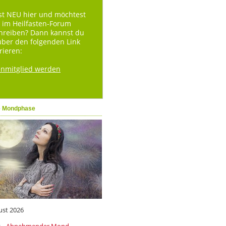
st NEU hier und möchtest
 im Heilfasten-Forum
hreiben? Dann kannst du
über den folgenden Link
rieren:
enmitglied werden
e Mondphase
ust 2026