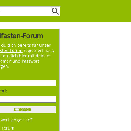
lfasten-Forum
du dich bereits für unser
asten-Forum
registriert hast,
t du dich hier mit deinem
namen und Passwort
ggen.
ort:
swort vergessen?
m Forum