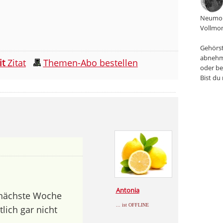
Neumon
Vollmon
Gehörst
abnehm
it
Zitat
Themen-Abo bestellen
oder be
Bist du
Antonia
nächste Woche
... ist OFFLINE
lich gar nicht