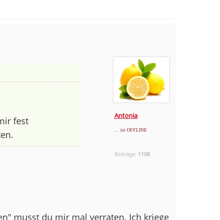
Antonia
ir fest
... ist OFFLINE
en.
Beiträge:
1108
en" musst du mir mal verraten. Ich kriege