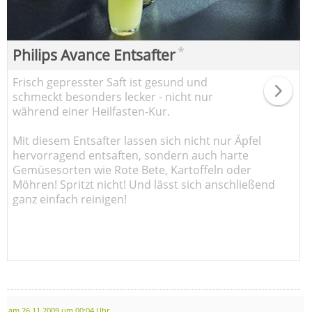
*
Philips Avance Entsafter
Frisch gepresster Saft ist gesund und
schmeckt besonders lecker - nicht nur
während einer Heilfasten-Kur.
Mit diesem Entsafter lassen sich nicht nur Äpfel
hervorragend entsaften, sondern auch harte
Gemüsesorten wie Rote Bete, Kartoffeln oder
Möhren! Spritzt nicht! Und lässt sich anschließend
ganz einfach reinigen!
am 26.11.2009 um 00:04 Uhr