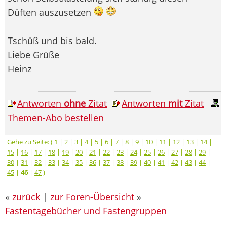
Düften auszusetzen
Tschüß und bis bald.
Liebe Grüße
Heinz
Antworten
ohne
Zitat
Antworten
mit
Zitat
Themen-Abo bestellen
Gehe zu Seite: (
1
|
2
|
3
|
4
|
5
|
6
|
7
|
8
|
9
|
10
|
11
|
12
|
13
|
14
|
15
|
16
|
17
|
18
|
19
|
20
|
21
|
22
|
23
|
24
|
25
|
26
|
27
|
28
|
29
|
30
|
31
|
32
|
33
|
34
|
35
|
36
|
37
|
38
|
39
|
40
|
41
|
42
|
43
|
44
|
45
|
46
|
47
)
«
zurück
|
zur Foren-Übersicht
»
Fastentagebücher und Fastengruppen