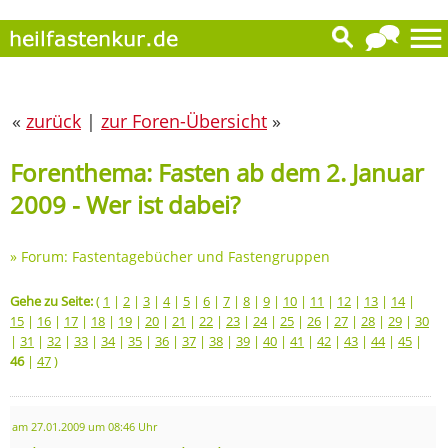
«
zurück
|
zur Foren-Übersicht
»
Forenthema: Fasten ab dem 2. Januar
2009 - Wer ist dabei?
»
Forum: Fastentagebücher und Fastengruppen
Gehe zu Seite:
(
1
|
2
|
3
|
4
|
5
|
6
|
7
|
8
|
9
|
10
|
11
|
12
|
13
|
14
|
15
|
16
|
17
|
18
|
19
|
20
|
21
|
22
|
23
|
24
|
25
|
26
|
27
|
28
|
29
|
30
|
31
|
32
|
33
|
34
|
35
|
36
|
37
|
38
|
39
|
40
|
41
|
42
|
43
|
44
|
45
|
46
|
47
)
am 27.01.2009 um 08:46 Uhr