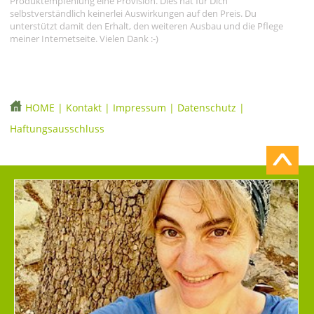
Produktempfehlung eine Provision. Dies hat für Dich
selbstverständlich keinerlei Auswirkungen auf den Preis. Du
unterstützt damit den Erhalt, den weiteren Ausbau und die Pflege
meiner Internetseite. Vielen Dank :-)
HOME
|
Kontakt
|
Impressum
|
Datenschutz
|
Haftungsausschluss