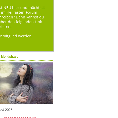
st NEU hier und möchtest
 im Heilfasten-Forum
hreiben? Dann kannst du
über den folgenden Link
rieren:
enmitglied werden
e Mondphase
ust 2026