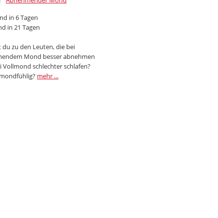
Abnehmender Mond
d in 6 Tagen
d in 21 Tagen
 du zu den Leuten, die bei
endem Mond besser abnehmen
i Vollmond schlechter schlafen?
 mondfühlig?
mehr ...