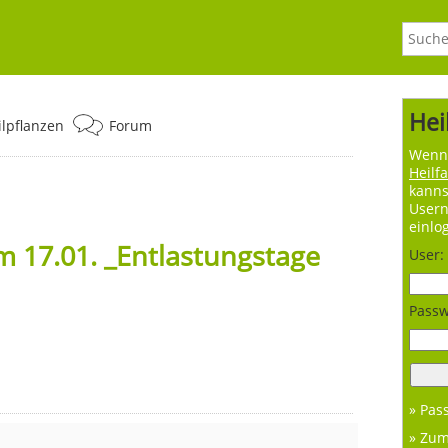
Hei
ilpflanzen
Forum
Wenn 
Heilf
kanns
User
einlo
 17.01. _Entlastungstage
User:
Passw
» Pas
» Zu