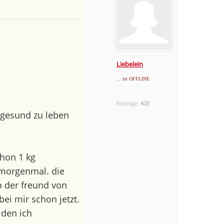
Liebelein
... ist OFFLINE
Beiträge:
420
 gesund zu leben
chon 1 kg
morgenmal. die
so der freund von
bei mir schon jetzt.
 den ich