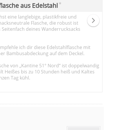
*
flasche aus Edelstahl
st eine langlebige, plastikfreie und
cksneutrale Flasche, die robust ist
s Seitenfach deines Wanderrucksacks
pfehle ich dir diese Edelstahlflasche mit
er Bambusabdeckung auf dem Deckel.
sche von „Kantine 51° Nord“ ist doppelwandig
ält Heißes bis zu 10 Stunden heiß und Kaltes
nzen Tag kühl.