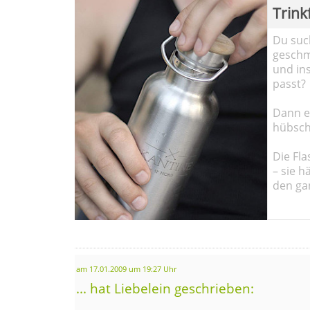
Trink
Du such
geschma
und in
passt?
Dann em
hübsch
Die Fla
– sie h
den ga
am 17.01.2009 um 19:27 Uhr
... hat Liebelein geschrieben: