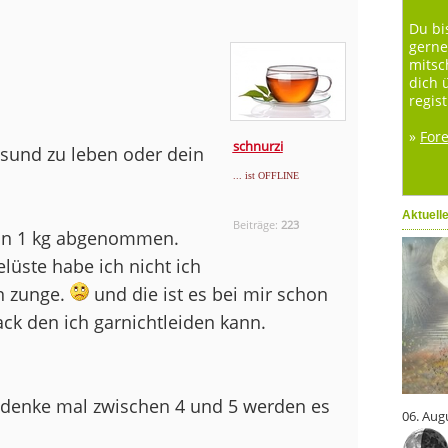
Du bi
gerne
mitsc
dich 
regist
»
For
schnurzi
sund zu leben oder dein
... ist OFFLINE
Aktuell
Beiträge:
223
hon 1 kg abgenommen.
lüste habe ich nicht ich
en zunge.
und die ist es bei mir schon
ack den ich garnichtleiden kann.
weg denke mal zwischen 4 und 5 werden es
06. Aug