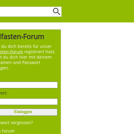
lfasten-Forum
du dich bereits für unser
asten-Forum
registriert hast,
t du dich hier mit deinem
namen und Passwort
ggen.
ort:
swort vergessen?
m Forum