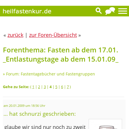
«
zurück
|
zur Foren-Übersicht
»
Forenthema: Fasten ab dem 17.01.
_Entlastungstage ab dem 15.01.09_
»
Forum: Fastentagebücher und Fastengruppen
Gehe zu Seite:
(
1
|
2
|
3
|
4
|
5
|
6
|
7
)
am 20.01.2009 um 18:56 Uhr
... hat schnurzi geschrieben:
glaube wir sind nur noch zu zweit