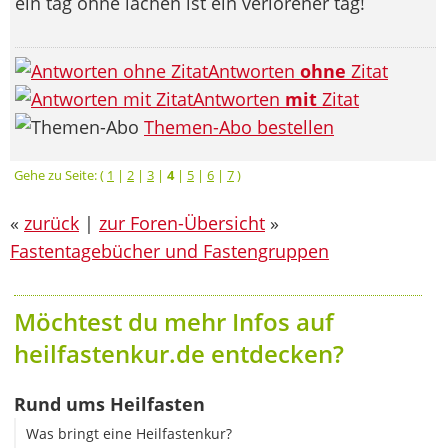
ein tag ohne lachen ist ein verlorener tag!
Antworten
ohne
Zitat
Antworten
mit
Zitat
Themen-Abo bestellen
Gehe zu Seite: (
1
|
2
|
3
|
4
|
5
|
6
|
7
)
«
zurück
|
zur Foren-Übersicht
»
Fastentagebücher und Fastengruppen
Möchtest du mehr Infos auf
heilfastenkur.de entdecken?
Rund ums Heilfasten
Was bringt eine Heilfastenkur?