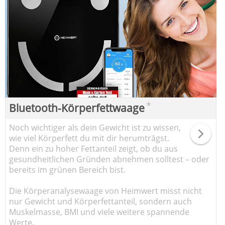
*
Bluetooth-Körperfettwaage
Noch wichtiger als dein Gewicht ist zu wissen,
wie viel Körperfett du mit dir herumträgst.
Denn ein zu hoher Fettanteil zeigt, ob du aus
gesundheitlichen Gründen abnehmen solltest – oder
bereits im grünen Bereich bist.
Die Körperanalysewaage von Heimwert misst nicht
nur Gewicht und Körperfettanteil, sondern auch
Muskelmasse, BMI und viele weitere spannende
Werte.