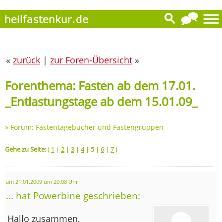
«
zurück
|
zur Foren-Übersicht
»
Forenthema: Fasten ab dem 17.01.
_Entlastungstage ab dem 15.01.09_
»
Forum: Fastentagebücher und Fastengruppen
Gehe zu Seite:
(
1
|
2
|
3
|
4
|
5
|
6
|
7
)
am 21.01.2009 um 20:08 Uhr
... hat Powerbine geschrieben:
Hallo zusammen,