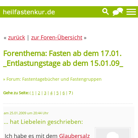
«
zurück
|
zur Foren-Übersicht
»
Forenthema: Fasten ab dem 17.01.
_Entlastungstage ab dem 15.01.09_
»
Forum: Fastentagebücher und Fastengruppen
Gehe zu Seite:
(
1
|
2
|
3
|
4
|
5
|
6
|
7
)
am 25.01.2009 um 20:44 Uhr
... hat Liebelein geschrieben:
Ich habe es mit dem
Glaubersalz