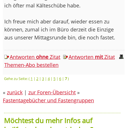
ich öfter mal Kälteschübe habe.
Ich freue mich aber darauf, wieder essen zu
können, zumal ich im Büro derzeit die Einzige
aus unserer Mittagsrunde bin, die noch fastet.
Antworten
ohne
Zitat
Antworten
mit
Zitat
Themen-Abo bestellen
Gehe zu Seite: (
1
|
2
|
3
|
4
|
5
|
6
|
7
)
«
zurück
|
zur Foren-Übersicht
»
Fastentagebücher und Fastengruppen
Möchtest du mehr Infos auf