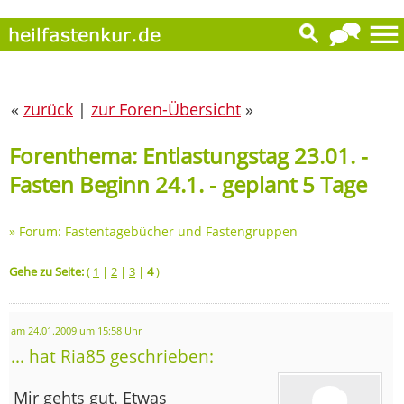
«
zurück
|
zur Foren-Übersicht
»
Forenthema: Entlastungstag 23.01. -
Fasten Beginn 24.1. - geplant 5 Tage
»
Forum: Fastentagebücher und Fastengruppen
Gehe zu Seite:
(
1
|
2
|
3
|
4
)
am 24.01.2009 um 15:58 Uhr
... hat Ria85 geschrieben:
Mir gehts gut. Etwas