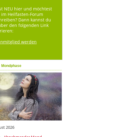
st NEU hier und möchtest
 im Heilfasten-Forum
hreiben? Dann kannst du
über den folgenden Link
rieren:
enmitglied werden
e Mondphase
ust 2026