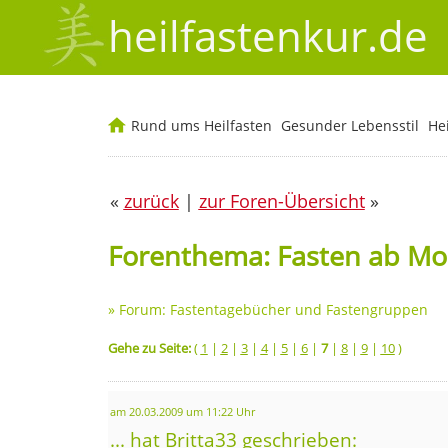
heilfastenkur.de
Rund ums Heilfasten
Gesunder Lebensstil
He
«
zurück
|
zur Foren-Übersicht
»
Forenthema: Fasten ab Mo
»
Forum: Fastentagebücher und Fastengruppen
Gehe zu Seite:
(
1
|
2
|
3
|
4
|
5
|
6
|
7
|
8
|
9
|
10
)
am 20.03.2009 um 11:22 Uhr
... hat Britta33 geschrieben: