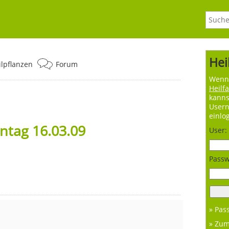
Hei
ilpflanzen
Forum
Wenn 
Heilf
kanns
User
einlo
ntag 16.03.09
User:
Passw
» Pas
» Zu