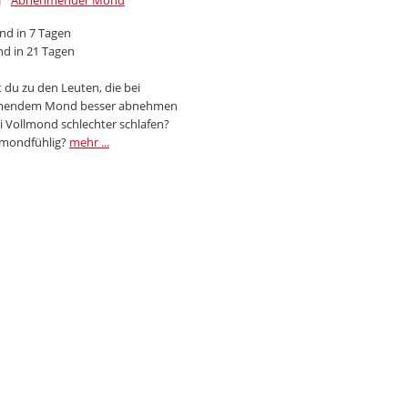
Abnehmender Mond
d in 7 Tagen
d in 21 Tagen
 du zu den Leuten, die bei
endem Mond besser abnehmen
i Vollmond schlechter schlafen?
 mondfühlig?
mehr ...