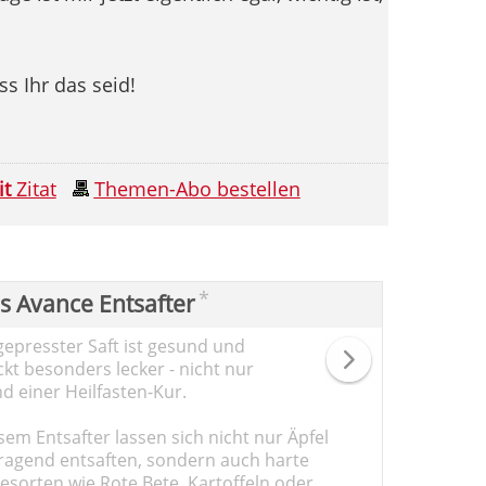
s Ihr das seid!
it
Zitat
Themen-Abo bestellen
*
ps Avance Entsafter
gepresster Saft ist gesund und
kt besonders lecker - nicht nur
d einer Heilfasten-Kur.
sem Entsafter lassen sich nicht nur Äpfel
ragend entsaften, sondern auch harte
sorten wie Rote Bete, Kartoffeln oder