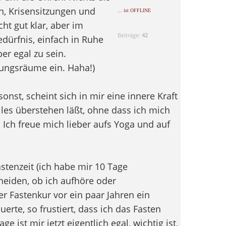
, Krisensitzungen und
... ist OFFLINE
t gut klar, aber im
Beiträge:
42
dürfnis, einfach in Ruhe
er egal zu sein.
nungsräume ein. Haha!)
onst, scheint sich in mir eine innere Kraft
lles überstehen läßt, ohne dass ich mich
 Ich freue mich lieber aufs Yoga und auf
stenzeit (ich habe mir 10 Tage
iden, ob ich aufhöre oder
r Fastenkur vor ein paar Jahren ein
erte, so frustiert, dass ich das Fasten
 ist mir jetzt eigentlich egal, wichtig ist,