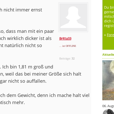
Du bi
h nicht immer ernst
gerne
mitsc
dich 
regist
 so, dass man mit ein paar
»
For
ch wirklich dicker ist als
Britta33
t natürlich nicht so
... ist OFFLINE
Aktuell
Beiträge:
32
. Ich bin 1,81 m groß und
n, weil das bei meiner Größe sich halt
gar nicht so auffallen.
ch dem Gewicht, denn ich mache halt viel
tisch mehr.
06. Aug