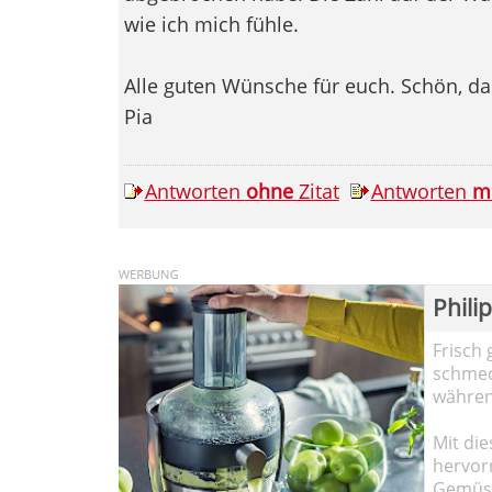
wie ich mich fühle.
Alle guten Wünsche für euch. Schön, das
Pia
Antworten
ohne
Zitat
Antworten
m
Phili
Frisch 
schmec
währen
Mit die
hervor
Gemüse