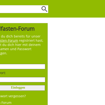
lfasten-Forum
du dich bereits für unser
asten-Forum
registriert hast,
t du dich hier mit deinem
namen und Passwort
ggen.
ort:
swort vergessen?
m Forum