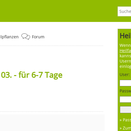
Hei
ilpflanzen
Forum
Wenn 
Heilf
kanns
User
einlo
3. - für 6-7 Tage
User:
Passw
» Pas
» Zu