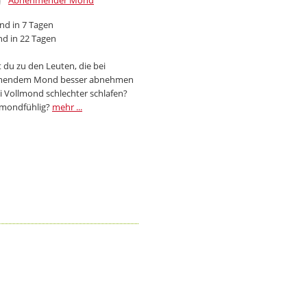
Abnehmender Mond
d in 7 Tagen
d in 22 Tagen
 du zu den Leuten, die bei
endem Mond besser abnehmen
i Vollmond schlechter schlafen?
 mondfühlig?
mehr ...