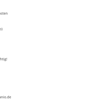
asten
b)
htig!
anio.de