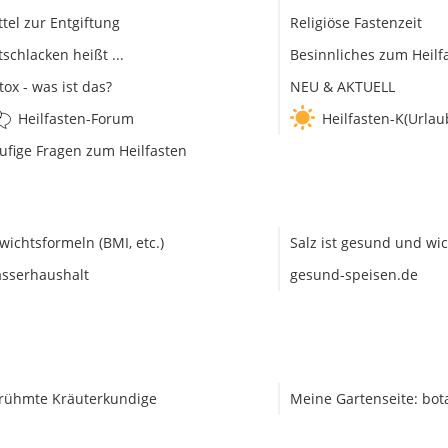
ttel zur Entgiftung
Religiöse Fastenzeit
tschlacken heißt ...
Besinnliches zum Heilf
tox - was ist das?
NEU & AKTUELL
Heilfasten-Forum
Heilfasten-K(Urlau
ufige Fragen zum Heilfasten
wichtsformeln (BMI, etc.)
Salz ist gesund und wic
sserhaushalt
gesund-speisen.de
rühmte Kräuterkundige
Meine Gartenseite: bot