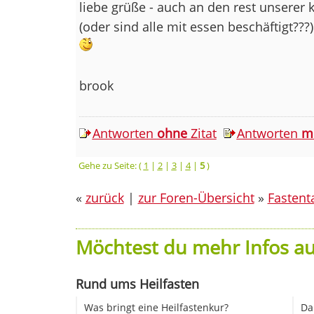
liebe grüße - auch an den rest unserer k
(oder sind alle mit essen beschäftigt???)
brook
Antworten
ohne
Zitat
Antworten
m
Gehe zu Seite: (
1
|
2
|
3
|
4
|
5
)
«
zurück
|
zur Foren-Übersicht
»
Fastent
Möchtest du mehr Infos au
Rund ums Heilfasten
Was bringt eine Heilfastenkur?
Da