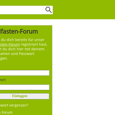
lfasten-Forum
du dich bereits für unser
asten-Forum
registriert hast,
t du dich hier mit deinem
namen und Passwort
ggen.
ort:
swort vergessen?
m Forum