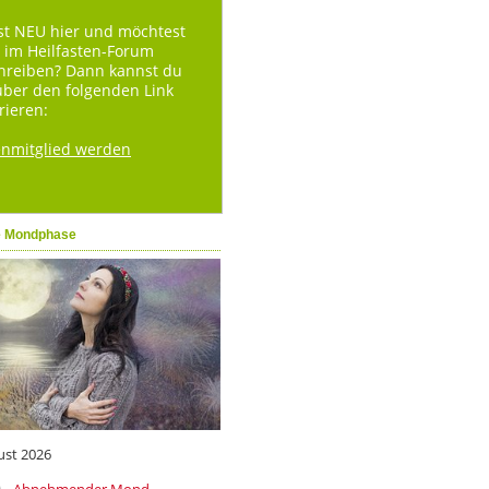
st NEU hier und möchtest
 im Heilfasten-Forum
hreiben? Dann kannst du
über den folgenden Link
rieren:
enmitglied werden
e Mondphase
ust 2026