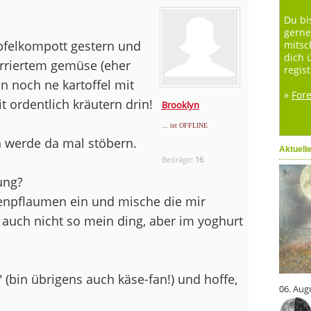
Du bi
gerne
pfelkompott gestern und
mitsc
dich 
ürriertem gemüse (eher
regist
n noch ne kartoffel mit
»
For
t ordentlich kräutern drin!
Brooklyn
... ist OFFLINE
h werde da mal stöbern.
Aktuell
Beiträge:
16
ung?
enpflaumen ein und mische die mir
t auch nicht so mein ding, aber im yoghurt
 (bin übrigens auch käse-fan!) und hoffe,
06. Aug