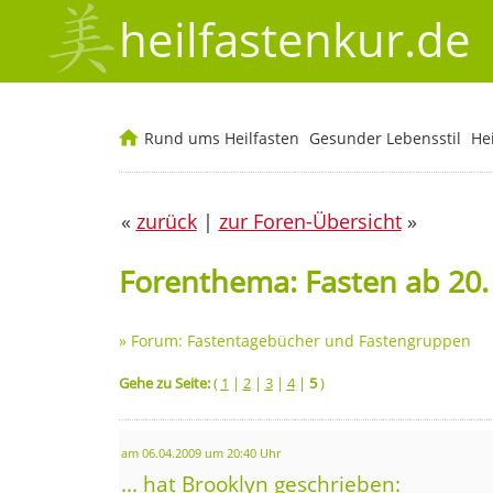
heilfastenkur.de
Rund ums Heilfasten
Gesunder Lebensstil
He
«
zurück
|
zur Foren-Übersicht
»
Forenthema: Fasten ab 20. 0
»
Forum: Fastentagebücher und Fastengruppen
Gehe zu Seite:
(
1
|
2
|
3
|
4
|
5
)
am 06.04.2009 um 20:40 Uhr
... hat Brooklyn geschrieben: