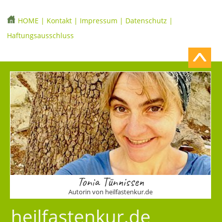
HOME
|
Kontakt
|
Impressum
|
Datenschutz
|
Haftungsausschluss
Tonia Tünnissen
Autorin von heilfastenkur.de
heilfastenkur.de