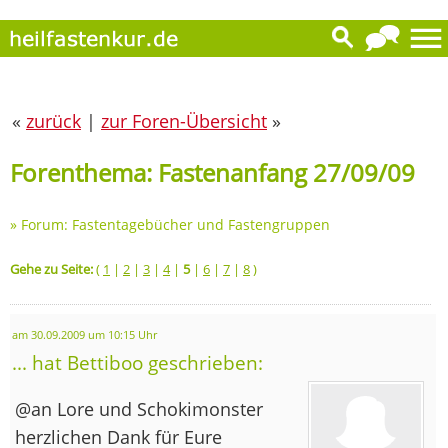
«
zurück
|
zur Foren-Übersicht
»
Forenthema: Fastenanfang 27/09/09
»
Forum: Fastentagebücher und Fastengruppen
Gehe zu Seite:
(
1
|
2
|
3
|
4
|
5
|
6
|
7
|
8
)
am 30.09.2009 um 10:15 Uhr
... hat Bettiboo geschrieben:
@an Lore und Schokimonster
herzlichen Dank für Eure