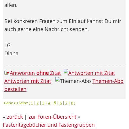
allen.
Bei konkreten Fragen zum EInlauf kannst Du mir
auch gerne eine Nachricht senden.
LG
Diana
Antworten
ohne
Zitat
Antworten
mit
Zitat
Themen-Abo
bestellen
Gehe zu Seite: (
1
|
2
|
3
|
4
|
5
|
6
|
7
|
8
)
«
zurück
|
zur Foren-Übersicht
»
Fastentagebücher und Fastengruppen