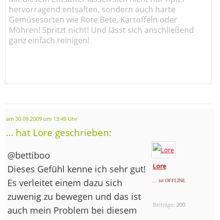
hervorragend entsaften, sondern auch harte
Gemüsesorten wie Rote Bete, Kartoffeln oder
Möhren! Spritzt nicht! Und lässt sich anschließend
ganz einfach reinigen!
am 30.09.2009 um 13:49 Uhr
... hat Lore geschrieben:
@bettiboo
Lore
Dieses Gefühl kenne ich sehr gut!
Es verleitet einem dazu sich
... ist OFFLINE
zuwenig zu bewegen und das ist
Beiträge:
200
auch mein Problem bei diesem