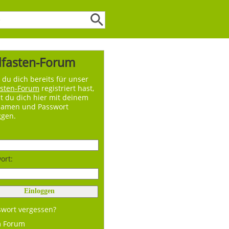
lfasten-Forum
du dich bereits für unser
asten-Forum
registriert hast,
t du dich hier mit deinem
namen und Passwort
ggen.
ort:
swort vergessen?
m Forum