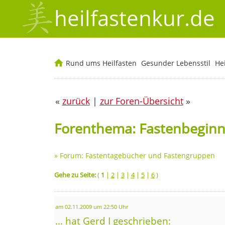
heilfastenkur.de
Rund ums Heilfasten
Gesunder Lebensstil
He
«
zurück
|
zur Foren-Übersicht
»
Forenthema: Fastenbeginn
»
Forum: Fastentagebücher und Fastengruppen
Gehe zu Seite:
(
1
|
2
|
3
|
4
|
5
|
6
)
am 02.11.2009 um 22:50 Uhr
... hat Gerd I geschrieben: