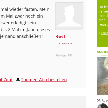
Du bi
 mal wieder fasten. Mein
gerne
 im Mai zwar noch ein
mitsc
dich 
s/er erledigt sein.
regist
 bis 2 Mal im Jahr, dieses
»
For
h jemand anschließen?
Gerd I
... ist OFFLINE
Aktuell
Beiträge:
155
it
Zitat
Themen-Abo bestellen
07. Aug