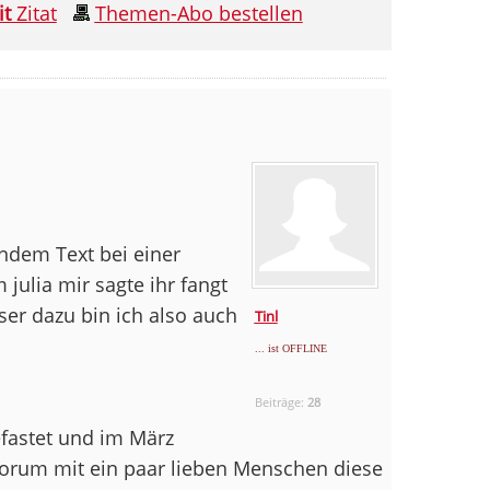
it
Zitat
Themen-Abo bestellen
endem Text bei einer
ulia mir sagte ihr fangt
er dazu bin ich also auch
Tinl
... ist OFFLINE
Beiträge:
28
efastet und im März
Forum mit ein paar lieben Menschen diese