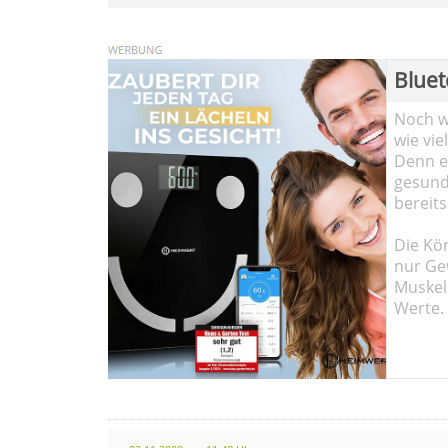
Bluet
Noch wi
wie vie
Denn ei
gesund
bereits
Die Kö
nur Ge
Muskel
Werte.