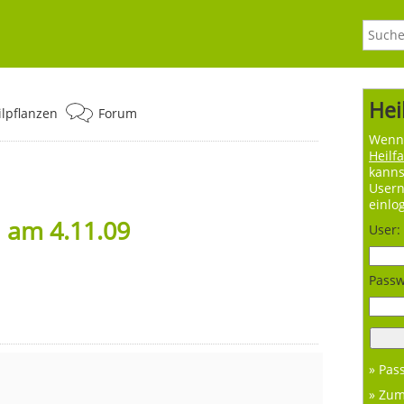
Hei
ilpflanzen
Forum
Wenn 
Heilf
kanns
User
einlo
 am 4.11.09
User:
Passw
» Pas
» Zu