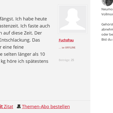
Neumon
Vollmon
fängst. Ich habe heute
Gehörst
tenzeit. Ich faste auch
abnehm
 auf diese Zeit. Der
oder be
 Entschlackung. Das
Bist du
Fuchsfrau
 eine feine
... ist OFFLINE
 selten länger als 10
 kg höre ich spätestens
Beiträge:
25
it
Zitat
Themen-Abo bestellen