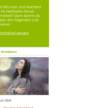
st NEU hier und möchtest
 im Heilfasten-Forum
hreiben? Dann kannst du
über den folgenden Link
rieren:
enmitglied werden
e Mondphase
ust 2026