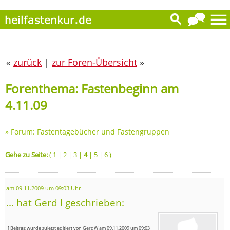
«
zurück
|
zur Foren-Übersicht
»
Forenthema: Fastenbeginn am
4.11.09
»
Forum: Fastentagebücher und Fastengruppen
Gehe zu Seite:
(
1
|
2
|
3
|
4
|
5
|
6
)
am 09.11.2009 um 09:03 Uhr
... hat Gerd I geschrieben:
[ Beitrag wurde zuletzt editiert von GerdW am 09.11.2009 um 09:03