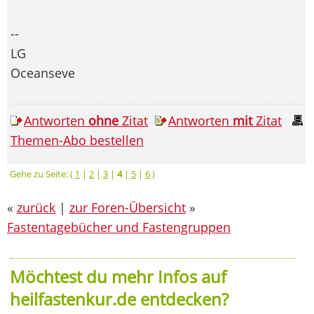
--
LG
Oceanseve
Antworten
ohne
Zitat
Antworten
mit
Zitat
Themen-Abo bestellen
Gehe zu Seite: (
1
|
2
|
3
|
4
|
5
|
6
)
«
zurück
|
zur Foren-Übersicht
»
Fastentagebücher und Fastengruppen
Möchtest du mehr Infos auf
heilfastenkur.de entdecken?