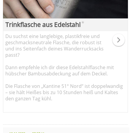
*
Trinkflasche aus Edelstahl
Du suchst eine langlebige, plastikfreie und
geschmacksneutrale Flasche, die robust ist
und ins Seitenfach deines Wanderrucksacks
passt?
Dann empfehle ich dir diese Edelstahlflasche mit
hübscher Bambusabdeckung auf dem Deckel.
Die Flasche von „Kantine 51° Nord“ ist doppelwandig
– sie hält Heißes bis zu 10 Stunden heiß und Kaltes
den ganzen Tag kühl.