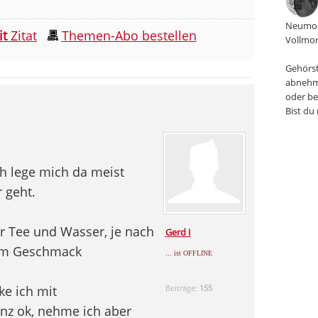
Neumon
it
Zitat
Themen-Abo bestellen
Vollmon
Gehörst
abnehm
oder be
Bist du
ch lege mich da meist
 geht.
ur Tee und Wasser, je nach
Gerd I
em Geschmack
... ist OFFLINE
ke ich mit
Beiträge:
155
nz ok, nehme ich aber