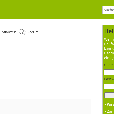
Hei
ilpflanzen
Forum
Wenn 
Heilf
kanns
User
einlo
User:
Passw
» Pas
» Zu