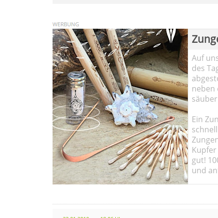
Zung
Auf un
des Ta
abgesto
neben 
säuber
Ein Zun
schnell
Zungen
Kupfer 
gut! 10
und ant