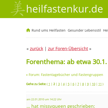
heilfastenkur.de
Rund ums Heilfasten
Gesunder Lebensstil
He
«
zurück
|
zur Foren-Übersicht
»
Forenthema: ab etwa 30.1.
»
Forum: Fastentagebücher und Fastengruppen
Gehe zu Seite:
(
1
|
2
|
3
|
4
|
5
|
6
|
7
|
8
|
9
|
10
|
11
)
am 22.01.2010 um 14:22 Uhr
... hat missyqueen geschrieben: