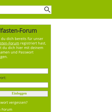
lfasten-Forum
du dich bereits für unser
asten-Forum
registriert hast,
t du dich hier mit deinem
namen und Passwort
ggen.
ort:
swort vergessen?
m Forum