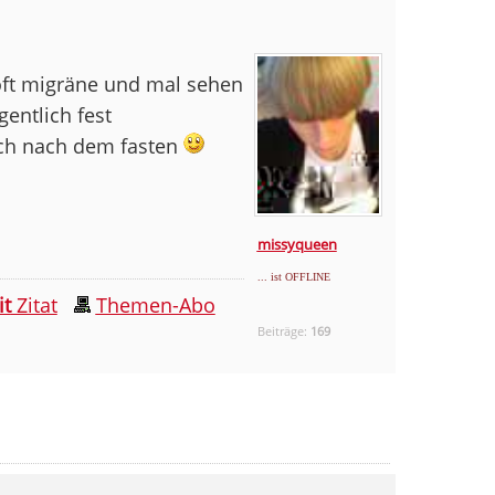
 oft migräne und mal sehen
gentlich fest
 sich nach dem fasten
missyqueen
... ist OFFLINE
it
Zitat
Themen-Abo
Beiträge:
169