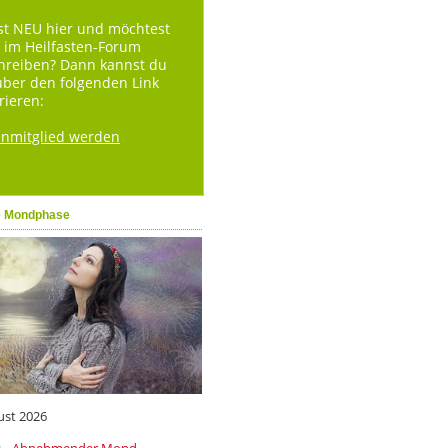
st NEU hier und möchtest
 im Heilfasten-Forum
hreiben? Dann kannst du
über den folgenden Link
rieren:
enmitglied werden
e Mondphase
ust 2026