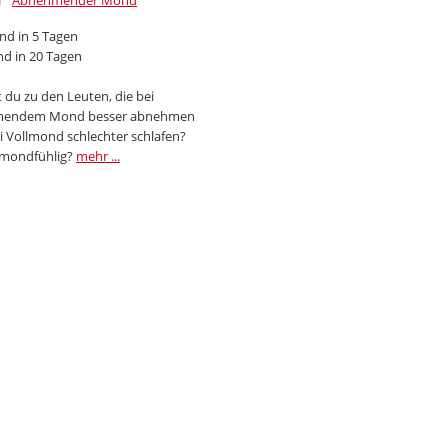
Abnehmender Mond
d in 5 Tagen
d in 20 Tagen
 du zu den Leuten, die bei
endem Mond besser abnehmen
i Vollmond schlechter schlafen?
 mondfühlig?
mehr ...