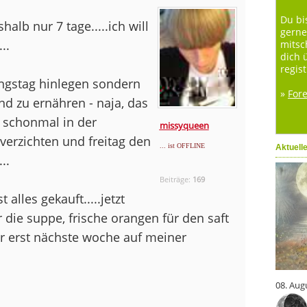
Du bi
halb nur 7 tage.....ich will
gerne
..
mitsc
dich 
regist
ungstag hinlegen sondern
»
For
d zu ernähren - naja, das
 schonmal in der
missyqueen
erzichten und freitag den
... ist OFFLINE
Aktuell
..
Beiträge:
169
alles gekauft.....jetzt
r die suppe, frische orangen für den saft
r erst nächste woche auf meiner
08. Aug