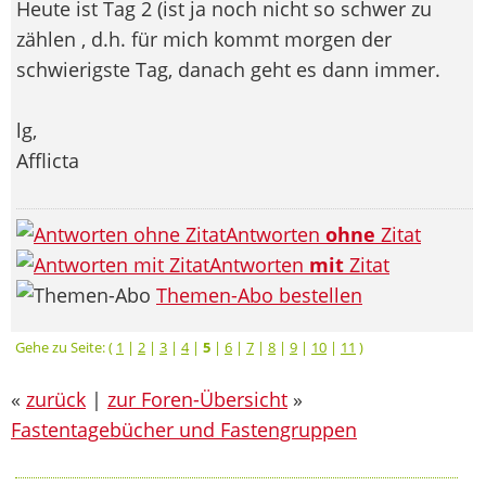
Heute ist Tag 2 (ist ja noch nicht so schwer zu
zählen
, d.h. für mich kommt morgen der
schwierigste Tag, danach geht es dann immer.
lg,
Afflicta
Antworten
ohne
Zitat
Antworten
mit
Zitat
Themen-Abo bestellen
Gehe zu Seite: (
1
|
2
|
3
|
4
|
5
|
6
|
7
|
8
|
9
|
10
|
11
)
«
zurück
|
zur Foren-Übersicht
»
Fastentagebücher und Fastengruppen