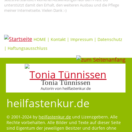
unterstützt damit den Erhalt, den weiteren Ausbau und die Pflege
meiner Internetseite. Vielen Dank :-)
HOME
|
Kontakt
|
Impressum
|
Datenschutz
|
Haftungsausschluss
Tonia Tünnissen
Autorin von heilfastenkur.de
heilfastenkur.de
© 2001-2024 by
heilfastenkur.de
und Lizenzgebern. Alle
Rechte vorbehalten. Alle Bilder und Texte auf dieser Seite
sind Eigentum der jeweiligen Besitzer und dürfen ohne