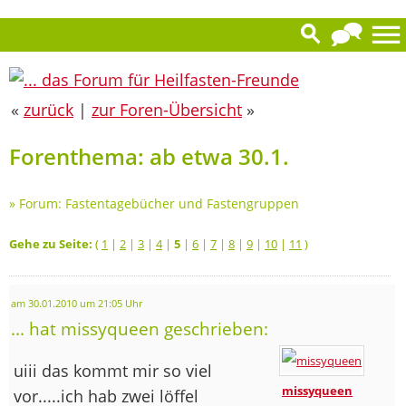
«
zurück
|
zur Foren-Übersicht
»
Forenthema: ab etwa 30.1.
»
Forum: Fastentagebücher und Fastengruppen
Gehe zu Seite:
(
1
|
2
|
3
|
4
|
5
|
6
|
7
|
8
|
9
|
10
|
11
)
am 30.01.2010 um 21:05 Uhr
... hat missyqueen geschrieben:
uiii das kommt mir so viel
missyqueen
vor.....ich hab zwei löffel