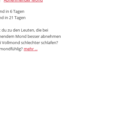
Abnehmender Mond
d in 6 Tagen
d in 21 Tagen
 du zu den Leuten, die bei
endem Mond besser abnehmen
i Vollmond schlechter schlafen?
 mondfühlig?
mehr ...