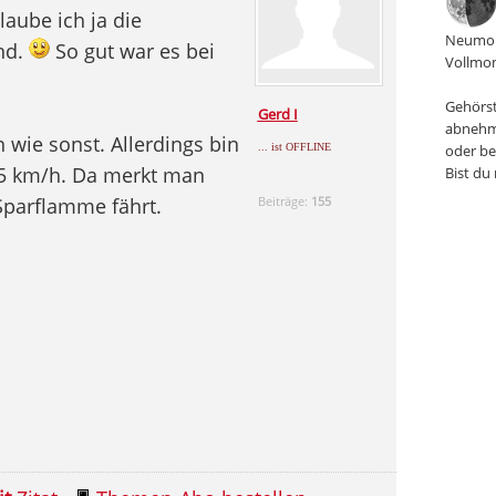
laube ich ja die
Neumon
nd.
So gut war es bei
Vollmon
Gehörst
Gerd I
abnehm
 wie sonst. Allerdings bin
... ist OFFLINE
oder be
 5 km/h. Da merkt man
Bist du
Sparflamme fährt.
Beiträge:
155