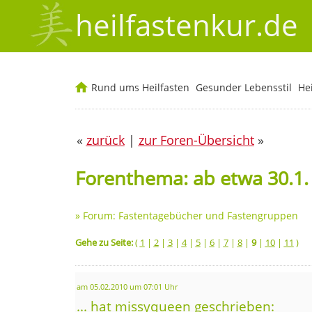
heilfastenkur.de
Rund ums Heilfasten
Gesunder Lebensstil
He
«
zurück
|
zur Foren-Übersicht
»
Forenthema: ab etwa 30.1.
»
Forum: Fastentagebücher und Fastengruppen
Gehe zu Seite:
(
1
|
2
|
3
|
4
|
5
|
6
|
7
|
8
|
9
|
10
|
11
)
am 05.02.2010 um 07:01 Uhr
... hat missyqueen geschrieben: