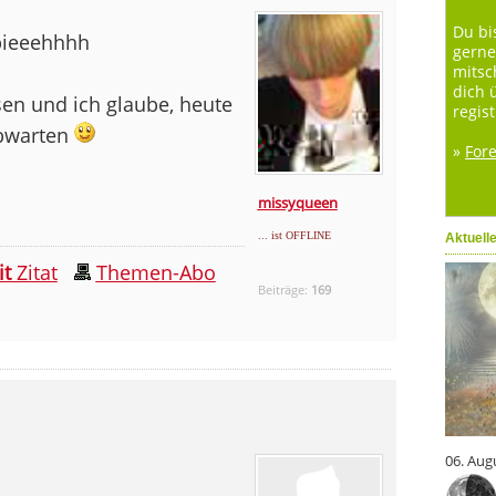
Du bi
ieeehhhh
gerne
mitsc
dich 
en und ich glaube, heute
regist
abwarten
»
For
missyqueen
... ist OFFLINE
Aktuell
it
Zitat
Themen-Abo
Beiträge:
169
06. Aug