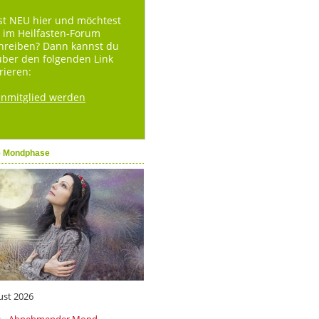
st NEU hier und möchtest
 im Heilfasten-Forum
hreiben? Dann kannst du
über den folgenden Link
rieren:
enmitglied werden
e Mondphase
ust 2026