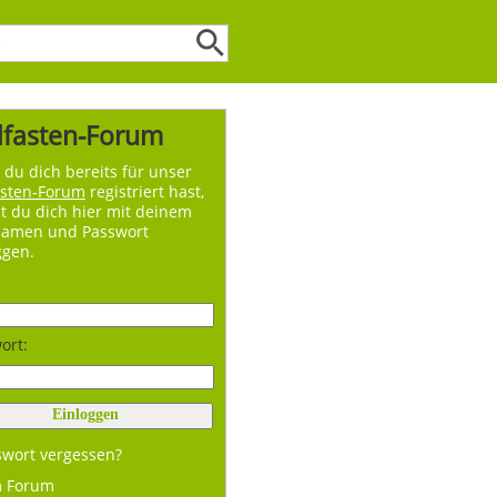
lfasten-Forum
du dich bereits für unser
asten-Forum
registriert hast,
t du dich hier mit deinem
namen und Passwort
ggen.
ort:
swort vergessen?
m Forum