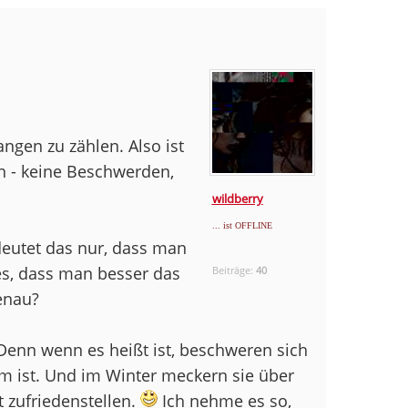
gen zu zählen. Also ist
h - keine Beschwerden,
wildberry
... ist OFFLINE
utet das nur, dass man
s, dass man besser das
Beiträge:
40
enau?
 Denn wenn es heißt ist, beschweren sich
rm ist. Und im Winter meckern sie über
t zufriedenstellen.
Ich nehme es so,