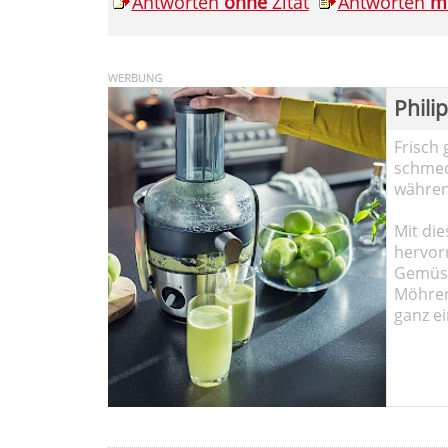
Antworten
ohne
Zitat
Antworten
m
Phili
Frisch 
schmec
währen
Mit die
hervor
Gemüse
Möhren!
ganz ei