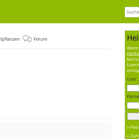
Hei
ilpflanzen
Forum
Wenn 
Heilf
kanns
User
einlo
User:
Passw
» Pas
» Zu