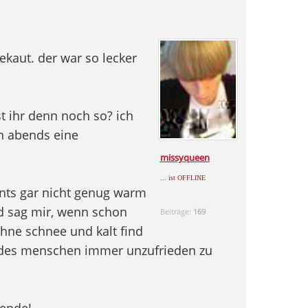
ekaut. der war so lecker
t ihr denn noch so? ich
n abends eine
missyqueen
... ist OFFLINE
nts gar nicht genug warm
d sag mir, wenn schon
Beiträge:
169
ohne schnee und kalt find
ur des menschen immer unzufrieden zu
ende!