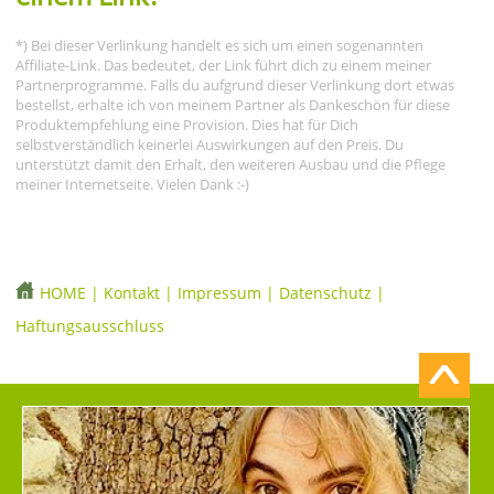
*) Bei dieser Verlinkung handelt es sich um einen sogenannten
Affiliate-Link. Das bedeutet, der Link führt dich zu einem meiner
Partnerprogramme. Falls du aufgrund dieser Verlinkung dort etwas
bestellst, erhalte ich von meinem Partner als Dankeschön für diese
Produktempfehlung eine Provision. Dies hat für Dich
selbstverständlich keinerlei Auswirkungen auf den Preis. Du
unterstützt damit den Erhalt, den weiteren Ausbau und die Pflege
meiner Internetseite. Vielen Dank :-)
HOME
|
Kontakt
|
Impressum
|
Datenschutz
|
Haftungsausschluss