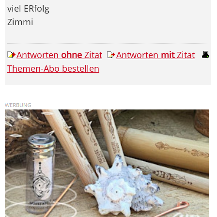
viel ERfolg
Zimmi
Antworten
ohne
Zitat
Antworten
mit
Zitat
Themen-Abo bestellen