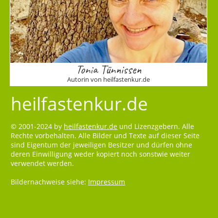
Tonia Tünnissen
Autorin von heilfastenkur.de
heilfastenkur.de
© 2001-2024 by
heilfastenkur.de
und Lizenzgebern. Alle
Rechte vorbehalten. Alle Bilder und Texte auf dieser Seite
sind Eigentum der jeweiligen Besitzer und dürfen ohne
deren Einwilligung weder kopiert noch sonstwie weiter
verwendet werden.
Bildernachweise siehe:
Impressum