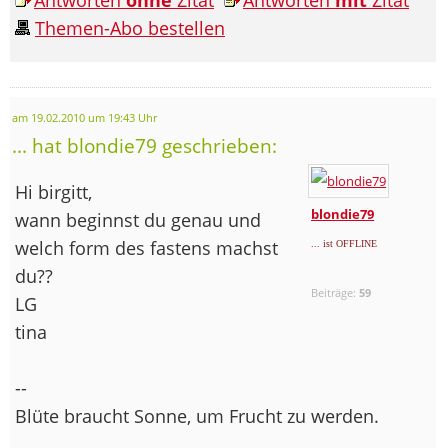
Themen-Abo bestellen
am 19.02.2010 um 19:43 Uhr
... hat blondie79 geschrieben:
Hi birgitt,
blondie79
wann beginnst du genau und
welch form des fastens machst
... ist OFFLINE
du??
Beiträge:
59
LG
tina
--
Blüte braucht Sonne, um Frucht zu werden.