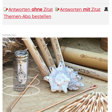
Antworten
ohne
Zitat
Antworten
mit
Zitat
Themen-Abo bestellen