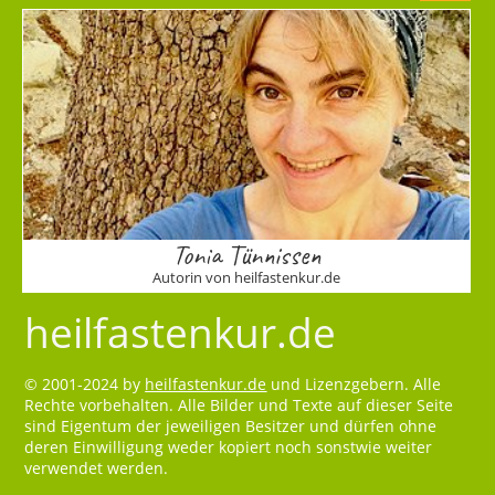
Tonia Tünnissen
Autorin von heilfastenkur.de
heilfastenkur.de
© 2001-2024 by
heilfastenkur.de
und Lizenzgebern. Alle
Rechte vorbehalten. Alle Bilder und Texte auf dieser Seite
sind Eigentum der jeweiligen Besitzer und dürfen ohne
deren Einwilligung weder kopiert noch sonstwie weiter
verwendet werden.