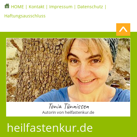
HOME
|
Kontakt
|
Impressum
|
Datenschutz
|
Haftungsausschluss
Tonia Tünnissen
Autorin von heilfastenkur.de
heilfastenkur.de