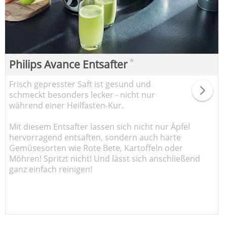
*
Philips Avance Entsafter
Frisch gepresster Saft ist gesund und
schmeckt besonders lecker - nicht nur
während einer Heilfasten-Kur.
Mit diesem Entsafter lassen sich nicht nur Äpfel
hervorragend entsaften, sondern auch harte
Gemüsesorten wie Rote Bete, Kartoffeln oder
Möhren! Spritzt nicht! Und lässt sich anschließend
ganz einfach reinigen!