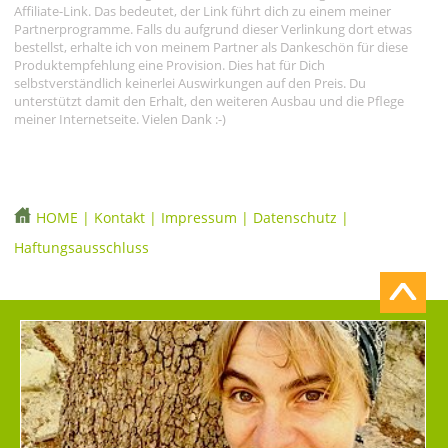
Affiliate-Link. Das bedeutet, der Link führt dich zu einem meiner
Partnerprogramme. Falls du aufgrund dieser Verlinkung dort etwas
bestellst, erhalte ich von meinem Partner als Dankeschön für diese
Produktempfehlung eine Provision. Dies hat für Dich
selbstverständlich keinerlei Auswirkungen auf den Preis. Du
unterstützt damit den Erhalt, den weiteren Ausbau und die Pflege
meiner Internetseite. Vielen Dank :-)
HOME
|
Kontakt
|
Impressum
|
Datenschutz
|
Haftungsausschluss