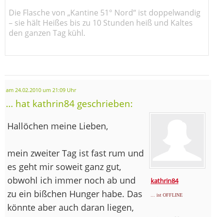
Die Flasche von „Kantine 51° Nord“ ist doppelwandig
– sie hält Heißes bis zu 10 Stunden heiß und Kaltes
den ganzen Tag kühl.
am 24.02.2010 um 21:09 Uhr
... hat kathrin84 geschrieben:
Hallöchen meine Lieben,
mein zweiter Tag ist fast rum und
es geht mir soweit ganz gut,
obwohl ich immer noch ab und
kathrin84
zu ein bißchen Hunger habe. Das
... ist OFFLINE
könnte aber auch daran liegen,