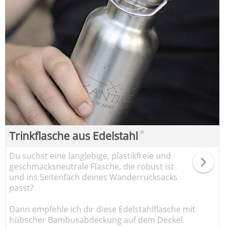
*
Trinkflasche aus Edelstahl
Du suchst eine langlebige, plastikfreie und
geschmacksneutrale Flasche, die robust ist
und ins Seitenfach deines Wanderrucksacks
passt?
Dann empfehle ich dir diese Edelstahlflasche mit
hübscher Bambusabdeckung auf dem Deckel.