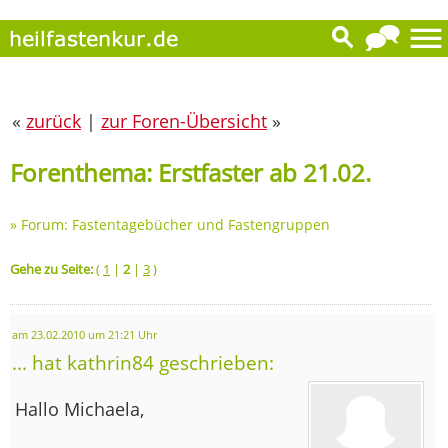
«
zurück
|
zur Foren-Übersicht
»
Forenthema: Erstfaster ab 21.02.
»
Forum: Fastentagebücher und Fastengruppen
Gehe zu Seite:
(
1
|
2
|
3
)
am 23.02.2010 um 21:21 Uhr
... hat kathrin84 geschrieben:
Hallo Michaela,