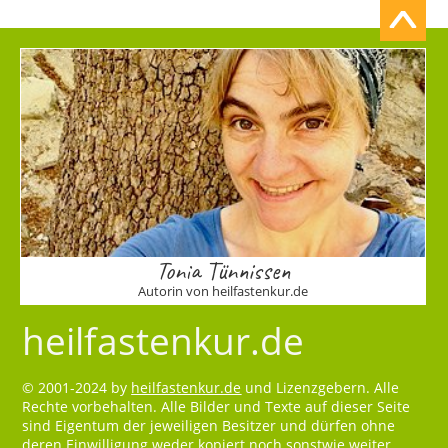
Tonia Tünnissen
Autorin von heilfastenkur.de
heilfastenkur.de
© 2001-2024 by
heilfastenkur.de
und Lizenzgebern. Alle
Rechte vorbehalten. Alle Bilder und Texte auf dieser Seite
sind Eigentum der jeweiligen Besitzer und dürfen ohne
deren Einwilligung weder kopiert noch sonstwie weiter