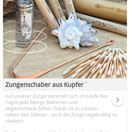
*
Zungenschaber aus Kupfer
Auf unserer Zunge sammeln sich im Laufe des
Tages jede Menge Bakterien und
abgestorbene Zellen. Daher ist es ratsam -
neben den Zähnen - auch die Zunge regelmäßig zu
säubern.