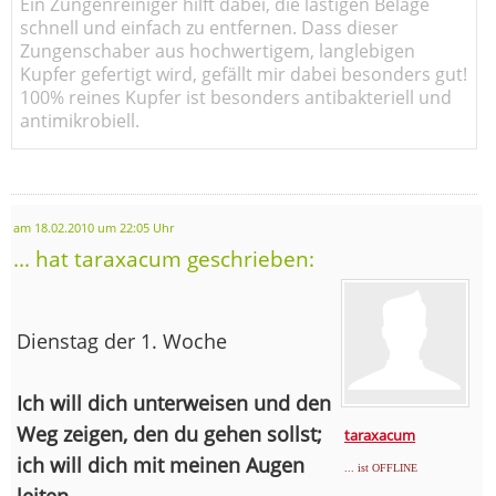
Ein Zungenreiniger hilft dabei, die lästigen Beläge
schnell und einfach zu entfernen. Dass dieser
Zungenschaber aus hochwertigem, langlebigen
Kupfer gefertigt wird, gefällt mir dabei besonders gut!
100% reines Kupfer ist besonders antibakteriell und
antimikrobiell.
am 18.02.2010 um 22:05 Uhr
... hat taraxacum geschrieben:
Dienstag der 1. Woche
Ich will dich unterweisen und den
Weg zeigen, den du gehen sollst;
taraxacum
ich will dich mit meinen Augen
... ist OFFLINE
leiten.