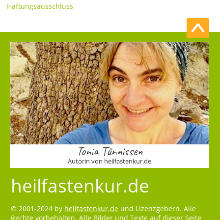
Haftungsausschluss
Tonia Tünnissen
Autorin von heilfastenkur.de
heilfastenkur.de
© 2001-2024 by
heilfastenkur.de
und Lizenzgebern. Alle
Rechte vorbehalten. Alle Bilder und Texte auf dieser Seite