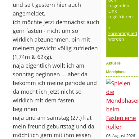
und seit gestern hier auch
folgenden
Link
angemeldet.
registrieren:
ich möchte jetzt demnächst auch
»
gern fasten - nicht um so
Forenmitglied
wirklich abzunehmen, bin mit
werden
meinem gewicht völlig zufrieden
(1,74m & 62kg).
Aktuelle
naja eigentlich wollt ich am
Mondphase
sonntag beginnen ... aber da
bekomm ich meine periode und
da möcht ich jetzt nicht so
wirklich mit dem fasten
beginnen
naja und am samstag (27.) hat
mein freund geburtstag und da
möcht ich gern mit ihm essen
06. August 2026