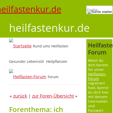
heilfastenkur.de
Heilfaste
Rund ums Heilfasten
Forum
Wenn du
Gesunder Lebensstil
Heilpflanzen
dich bereits
für unser
Heilfasten-
Forum
Forum
registriert
hast, kannst
du dich hier
«
zurück
|
zur Foren-Übersicht
»
mit deinem
Usernamen
und
Forenthema: ich
Passwort