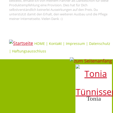
bestellst, erhalte ich von meinem Partner als Dankeschön für diese
Produktempfehlung eine Provision. Dies hat für Dich
selbstverständlich keinerlei Auswirkungen auf den Preis. Du
unterstützt damit den Erhalt, den weiteren Ausbau und die Pflege
meiner Internetseite. Vielen Dank :-)
HOME
|
Kontakt
|
Impressum
|
Datenschutz
|
Haftungsausschluss
Tonia