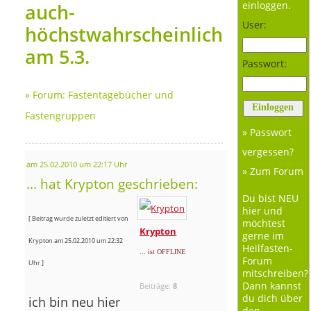
einloggen.
auch-
User:
höchstwahrscheinlich
am 5.3.
Passwort:
»
Forum: Fastentagebücher und
Fastengruppen
» Passwort
vergessen?
am 25.02.2010 um 22:17 Uhr
» Zum Forum
... hat Krypton geschrieben:
Du bist NEU
hier und
[ Beitrag wurde zuletzt editiert von
möchtest
Krypton
gerne im
Krypton am 25.02.2010 um 22:32
Heilfasten-
... ist OFFLINE
Forum
Uhr ]
mitschreiben?
Dann kannst
Beiträge:
8
du dich über
ich bin neu hier
den