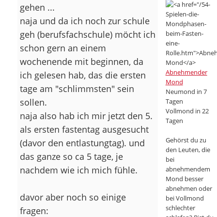
gehen ...
naja und da ich noch zur schule
geh (berufsfachschule) möcht ich
schon gern an einem
wochenende mit beginnen, da
Abnehmender
ich gelesen hab, das die ersten
Mond
tage am "schlimmsten" sein
Neumond in 7
sollen.
Tagen
Vollmond in 22
naja also hab ich mir jetzt den 5.
Tagen
als ersten fastentag ausgesucht
Gehörst du zu
(davor den entlastungtag). und
den Leuten, die
das ganze so ca 5 tage, je
bei
nachdem wie ich mich fühle.
abnehmendem
Mond besser
abnehmen oder
davor aber noch so einige
bei Vollmond
schlechter
fragen: