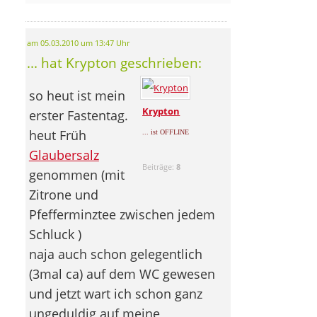
am 05.03.2010 um 13:47 Uhr
... hat Krypton geschrieben:
so heut ist mein
Krypton
erster Fastentag.
heut Früh
... ist OFFLINE
Glaubersalz
Beiträge:
8
genommen (mit
Zitrone und
Pfefferminztee zwischen jedem
Schluck
)
naja auch schon gelegentlich
(3mal ca) auf dem WC gewesen
und jetzt wart ich schon ganz
ungeduldig auf meine