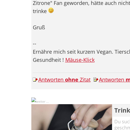
Zitrone" Fan geworden, hätte auch nich
trinke
Gruß
--
Ernähre mich seit kurzem Vegan. Tiersc
Gesundheit !
Mäuse-Klick
Antworten
ohne
Zitat
Antworten
m
Trink
Du such
geschma