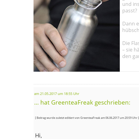
und in
passt?
Dann em
hübsch
Die Fla
– sie h
den ga
am 21.05.2017 um 18:55 Uhr
... hat GreenteaFreak geschrieben:
[ Beitrag wurde zuletzt editiert von GreenteaFreak am 06.06.2017 um 20:59 Uhr ]
Hi,