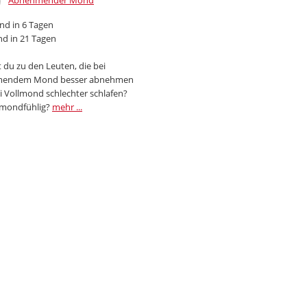
Abnehmender Mond
d in 6 Tagen
d in 21 Tagen
 du zu den Leuten, die bei
endem Mond besser abnehmen
i Vollmond schlechter schlafen?
 mondfühlig?
mehr ...