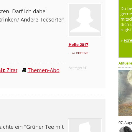
Du bi
sten. Darf ich dabei
gerne
trinken? Andere Teesorten
mitsc
dich 
regist
»
For
Hello-2017
... ist OFFLINE
Aktuell
Beiträge:
16
it
Zitat
Themen-Abo
07. Aug
ichte ein "Grüner Tee mit