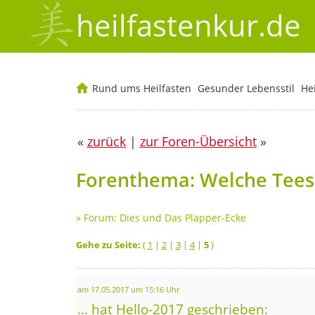
heilfastenkur.de
Rund ums Heilfasten
Gesunder Lebensstil
He
«
zurück
|
zur Foren-Übersicht
»
Forenthema: Welche Tees
»
Forum: Dies und Das Plapper-Ecke
Gehe zu Seite:
(
1
|
2
|
3
|
4
|
5
)
am 17.05.2017 um 15:16 Uhr
... hat Hello-2017 geschrieben: