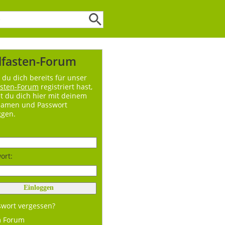
lfasten-Forum
du dich bereits für unser
asten-Forum
registriert hast,
t du dich hier mit deinem
namen und Passwort
ggen.
ort:
swort vergessen?
m Forum