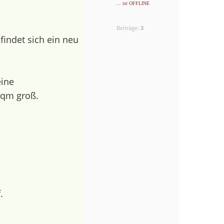
... ist OFFLINE
Beiträge:
3
findet sich ein neu
eine
 qm groß.
.