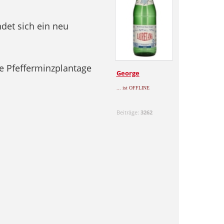
det sich ein neu
e Pfefferminzplantage
George
... ist OFFLINE
Beiträge:
3262