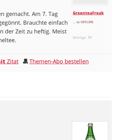
en gemacht. Am 7. Tag
GreenteaFreak
gegönnt. Brauchte einfach
... ist OFFLINE
 der Zeit zu heftig. Meist
Beiträge:
11
heltee.
it
Zitat
Themen-Abo bestellen