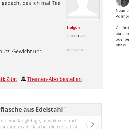
t gedacht das ich mal Tee
Neumon
Vollmon
holgerr
Gehörst
abnehm
... ist OFFLINE
oder be
Bist du
hutz, Gewicht und
Beiträge:
8
it
Zitat
Themen-Abo bestellen
*
flasche aus Edelstahl
st eine langlebige, plastikfreie und
cksneutrale Flasche, die robust ist