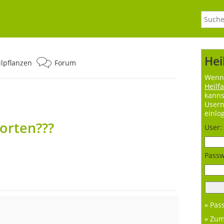
Hei
ilpflanzen
Forum
Wenn 
Heilf
kanns
User
einlo
orten???
User:
Passw
» Pas
» Zu