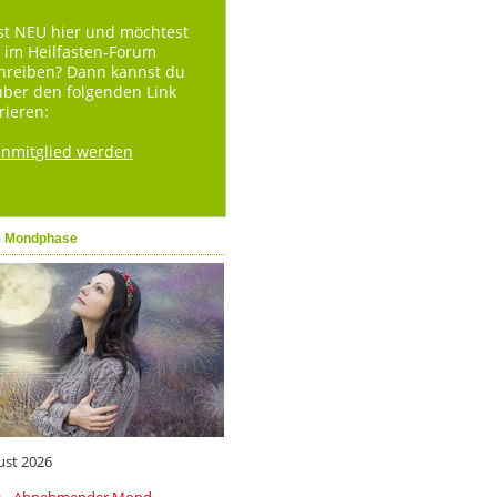
st NEU hier und möchtest
 im Heilfasten-Forum
hreiben? Dann kannst du
über den folgenden Link
rieren:
enmitglied werden
e Mondphase
ust 2026