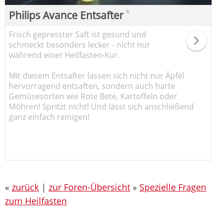
*
Philips Avance Entsafter
Frisch gepresster Saft ist gesund und
schmeckt besonders lecker - nicht nur
während einer Heilfasten-Kur.
Mit diesem Entsafter lassen sich nicht nur Äpfel
hervorragend entsaften, sondern auch harte
Gemüsesorten wie Rote Bete, Kartoffeln oder
Möhren! Spritzt nicht! Und lässt sich anschließend
ganz einfach reinigen!
«
zurück
|
zur Foren-Übersicht
»
Spezielle Fragen
zum Heilfasten