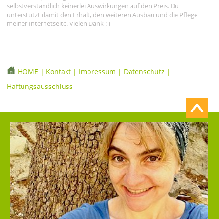
selbstverständlich keinerlei Auswirkungen auf den Preis. Du
unterstützt damit den Erhalt, den weiteren Ausbau und die Pflege
meiner Internetseite. Vielen Dank :-)
HOME
|
Kontakt
|
Impressum
|
Datenschutz
|
Haftungsausschluss