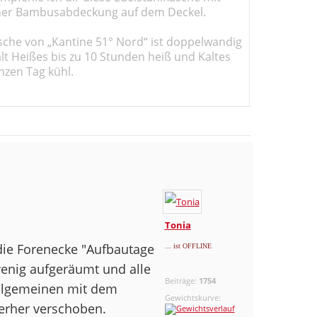
er Bambusabdeckung auf dem Deckel.
sche von „Kantine 51° Nord“ ist doppelwandig
ält Heißes bis zu 10 Stunden heiß und Kaltes
nzen Tag kühl.
Tonia
 die Forenecke "Aufbautage
... ist OFFLINE
wenig aufgeräumt und alle
Beiträge:
1754
 Allgemeinen mit dem
Gewichtskurve:
erher verschoben.