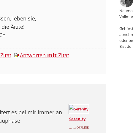
Neumon
Vollmon
sen, leben sie,
die Ärzte!
Gehörst
 Ch
abnehm
oder be
Bist du
Zitat
Antworten
mit
Zitat
eitert es bei mir immer an
Serenity
bauphase
... ist OFFLINE