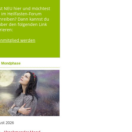
st NEU hier und möchtest
 im Heilfasten-Forum
hreiben? Dann kannst du
über den folgenden Link
rieren:
enmitglied werden
e Mondphase
ust 2026