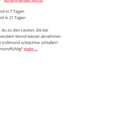
Abnehmender Mond
d in 7 Tagen
d in 21 Tagen
 du zu den Leuten, die bei
endem Mond besser abnehmen
i Vollmond schlechter schlafen?
 mondfühlig?
mehr ...