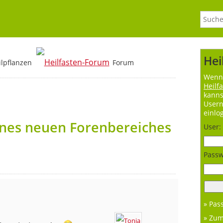
Hei
ilpflanzen
Forum
Wenn 
Heilf
kanns
User
einlo
ines neuen Forenbereiches
User:
Passw
» Pas
» Zu