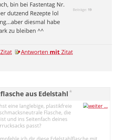
h, bin bei Fastentag Nr.
Beiträge:
19
r dutzend Rezepte lol
ung...aber diesmal habe
rk zu bleiben ^^
Zitat
Antworten
mit
Zitat
*
flasche aus Edelstahl
st eine langlebige, plastikfreie
schmacksneutrale Flasche, die
ist und ins Seitenfach deines
rucksacks passt?
pfehle ich dir diese Edelstahlflasche mit