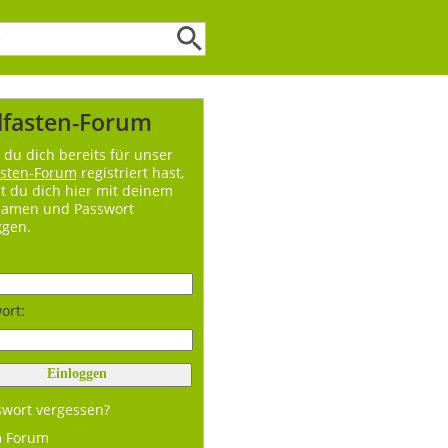
lfasten-Forum
du dich bereits für unser
asten-Forum
registriert hast,
t du dich hier mit deinem
namen und Passwort
ggen.
ort:
swort vergessen?
m Forum