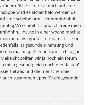
könermüslie. ich freue mich auf eine
ensuppe wird es sicher bald werden da
ch auf eine scheibe brot... mmmmhhhhhh...
tentag?????? hihihihi, und ich freue mich
 mmmhhhhh... heute in einer woche möchte
rten-mit dinkelgrieß-ich freu mich schon
jedenfalls ist gesunde ernährung und
nd das macht spaß. man kann sich sogar
vielleicht sollten wir ja noch ein forum
ch mich gesund-gleich nach dem fasten"
assiert etwas und die menschen hier
nen auch zusammen tipps für die gesunde