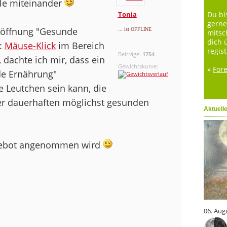
le miteinander
Tonia
Du bi
gerne
röffnung "Gesunde
... ist OFFLINE
mitsc
dich 
:
Mäuse-Klick
im Bereich
regist
Beiträge:
1754
dachte ich mir, dass ein
Gewichtskurve:
»
For
e Ernährung"
e Leutchen sein kann, die
ner dauerhaften möglichst gesunden
Aktuell
ngebot angenommen wird
06. Aug