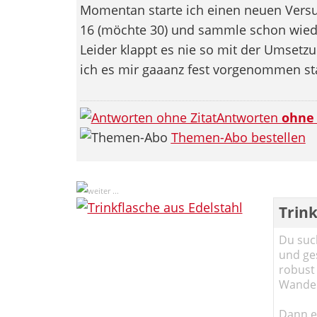
Momentan starte ich einen neuen Versuc
16 (möchte 30) und sammle schon wiede
Leider klappt es nie so mit der Umsetz
ich es mir gaaanz fest vorgenommen sta
Antworten
ohne
Themen-Abo bestellen
Trink
Du such
und ge
robust 
Wander
Dann em