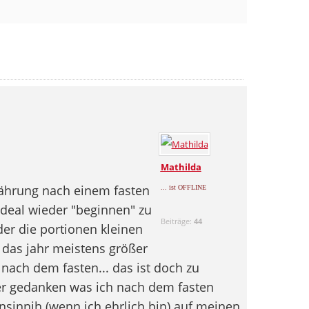
Mathilda
ährung nach einem fasten
... ist OFFLINE
deal wieder "beginnen" zu
Beiträge:
44
er die portionen kleinen
das jahr meistens größer
ach dem fasten... das ist doch zu
r gedanken was ich nach dem fasten
nsinnih (wenn ich ehrlich bin) auf meinen