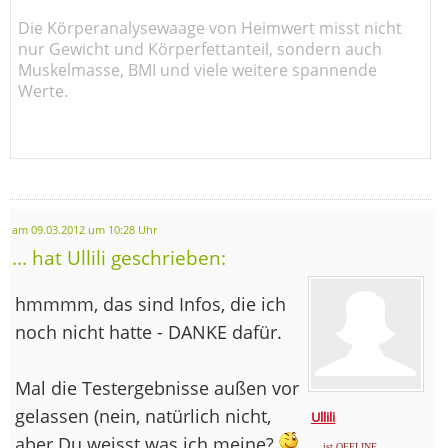
Die Körperanalysewaage von Heimwert misst nicht
nur Gewicht und Körperfettanteil, sondern auch
Muskelmasse, BMI und viele weitere spannende
Werte.
am 09.03.2012 um 10:28 Uhr
... hat Ullili geschrieben:
hmmmm, das sind Infos, die ich
noch nicht hatte - DANKE dafür.
Mal die Testergebnisse außen vor
gelassen (nein, natürlich nicht,
Ullili
aber Du weisst was ich meine?
... ist OFFLINE